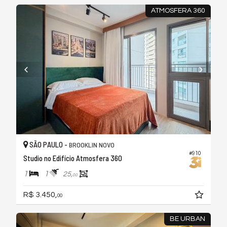
ATMOSFERA 360
SÃO PAULO -
BROOKLIN NOVO
#910
Studio no Edifício Atmosfera 360
1
1
25,
00
R$ 3.450,
00
BE URBAN