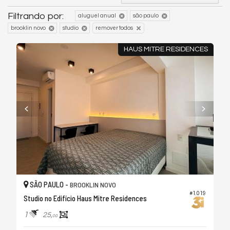
Filtrando por:
aluguel anual
são paulo
brooklin novo
studio
remover todos
HAUS MITRE RESIDENCES
SÃO PAULO -
BROOKLIN NOVO
#1.019
Studio no Edifício Haus Mitre Residences
1
25,
00