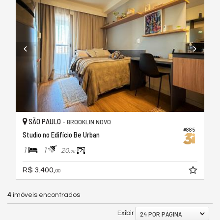
SÃO PAULO -
BROOKLIN NOVO
#885
Studio no Edifício Be Urban
1
1
20,
00
R$ 3.400,
00
4
imóveis encontrados
24 POR PÁGINA
Exibir