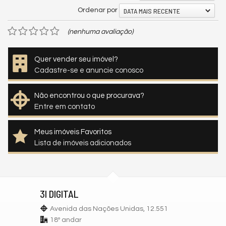
DATA MAIS RECENTE
Ordenar por
(nenhuma avaliação)
Quer vender seu imóvel?
Cadastre-se e anuncie conosco
Não encontrou o que procurava?
Entre em contato
Meus imóveis Favoritos
Lista de imóveis adicionados
3I DIGITAL
Avenida das Nações Unidas, 12.551
18º andar