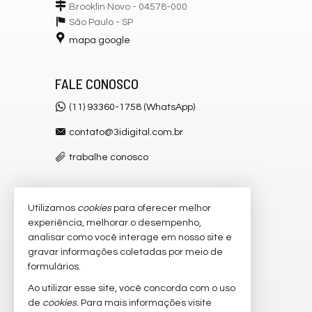
Brooklin Novo - 04578-000
São Paulo -
SP
mapa google
FALE CONOSCO
(11) 93360-1758 (WhatsApp)
contato@3idigital.com.br
trabalhe conosco
Utilizamos
cookies
para oferecer melhor
VEJA MAIS
experiência, melhorar o desempenho,
receba nosso newsletter
analisar como você interage em nosso site e
gravar informações coletadas por meio de
cadastre seu imóvel
formulários.
imóveis favoritos
Ao utilizar esse site, você concorda com o uso
de
cookies
. Para mais informações visite
2