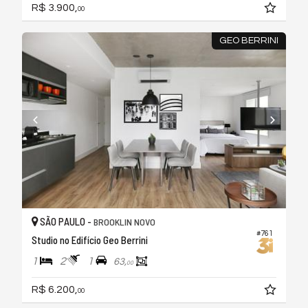
R$ 3.900,
00
GEO BERRINI
SÃO PAULO -
BROOKLIN NOVO
#761
Studio no Edifício Geo Berrini
1
2
1
63,
00
R$ 6.200,
00