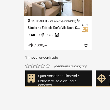
SÃO PAULO -
VILA NOVA CONCEIÇÃO
#577
Studio no Edifício Dor'u Vila Nova Conceição
1
1
26,
00
R$ 7.000,
00
1
imóvel encontrado
(nenhuma avaliação)
Quer vender seu imóvel?
Cadastre-se e anuncie
conosco