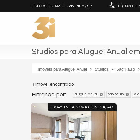
CRECI/SP 32.445-J
- São Paulo /
SP
(11)
93360-1
Studios para Aluguel Anual em
Imóveis para Aluguel Anual
Studios
São Paulo
1
imóvel encontrado
Filtrando por:
aluguel anual
são paulo
vil
DOR'U VILA NOVA CONCEIÇÃO