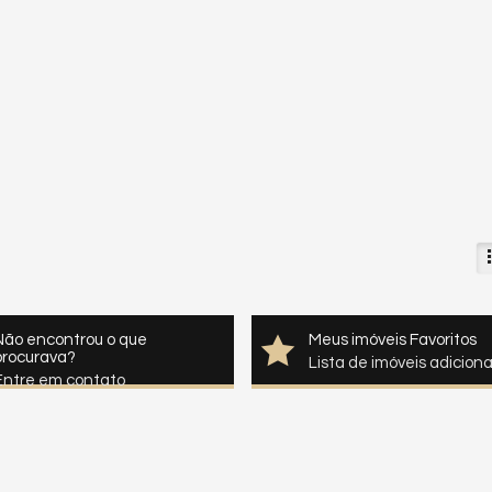
Não encontrou o que
Meus imóveis Favoritos
procurava?
Lista de imóveis adicion
Entre em contato