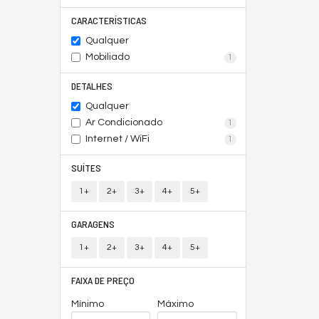
CARACTERÍSTICAS
Qualquer
Mobiliado
1
DETALHES
Qualquer
Ar Condicionado
1
Internet / WiFi
1
SUÍTES
1+
2+
3+
4+
5+
GARAGENS
1+
2+
3+
4+
5+
FAIXA DE PREÇO
Mínimo
Máximo