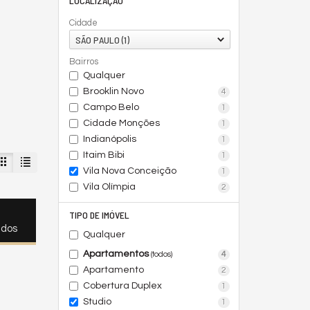
LOCALIZAÇÃO
Cidade
SÃO PAULO (1)
Bairros
Qualquer
Brooklin Novo
4
Campo Belo
1
Cidade Monções
1
Indianópolis
1
Itaim Bibi
1
Vila Nova Conceição
1
Vila Olímpia
2
TIPO DE IMÓVEL
ados
Qualquer
Apartamentos
4
(todos)
Apartamento
2
Cobertura Duplex
1
Studio
1