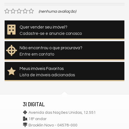
(nenhuma avaliação)
Quer vender seu imóvel?
Cadastre-se e anuncie conosco
Não encontrou o que procurava?
Entre em contato
Meus imóveis Favoritos
Lista de imóveis adicionados
3I DIGITAL
Avenida das Nações Unidas, 12.551
18º andar
Brooklin Novo - 04578-000