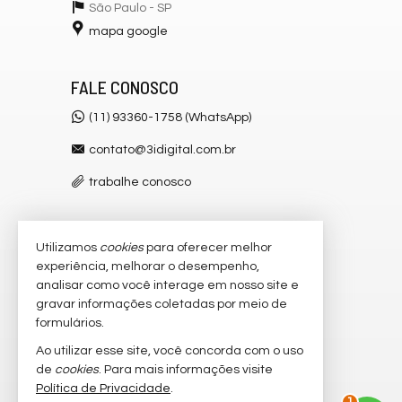
São Paulo -
SP
mapa google
FALE CONOSCO
(11) 93360-1758 (WhatsApp)
contato@3idigital.com.br
trabalhe conosco
Utilizamos
cookies
para oferecer melhor
VEJA MAIS
experiência, melhorar o desempenho,
receba nosso newsletter
analisar como você interage em nosso site e
gravar informações coletadas por meio de
cadastre seu imóvel
formulários.
imóveis favoritos
Ao utilizar esse site, você concorda com o uso
de
cookies
. Para mais informações visite
mapa de imóveis
Política de Privacidade
.