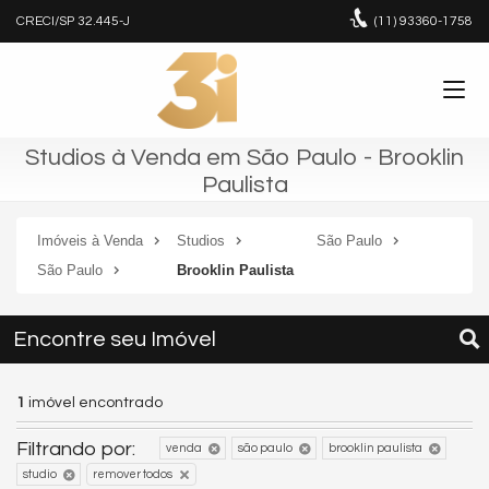
CRECI/SP 32.445-J
(11)
93360-1758
Studios à Venda em São Paulo - Brooklin
Paulista
Imóveis à Venda
Studios
São Paulo
São Paulo
Brooklin Paulista
Encontre seu Imóvel
1
imóvel encontrado
Filtrando por:
venda
são paulo
brooklin paulista
studio
remover todos