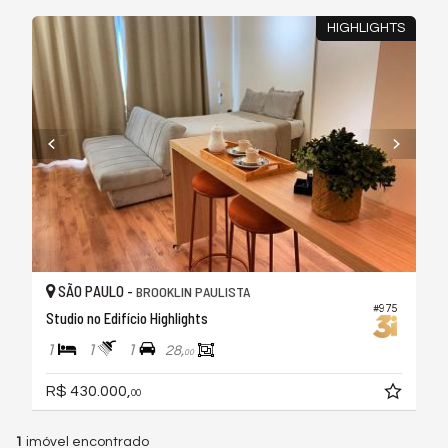
HIGHLIGHTS
SÃO PAULO -
BROOKLIN PAULISTA
#975
Studio no Edifício Highlights
1
1
1
28,
00
R$ 430.000,
00
1
imóvel encontrado