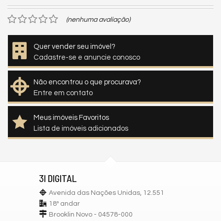
(nenhuma avaliação)
Quer vender seu imóvel?
Cadastre-se e anuncie conosco
Não encontrou o que procurava?
Entre em contato
Meus imóveis Favoritos
Lista de imóveis adicionados
3I DIGITAL
Avenida das Nações Unidas, 12.551
18º andar
Brooklin Novo - 04578-000