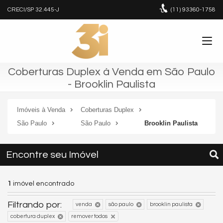
CRECI/SP 32.445-J
(11)
93360-1758
Coberturas Duplex à Venda em São Paulo
- Brooklin Paulista
Imóveis à Venda
Coberturas Duplex
São Paulo
São Paulo
Brooklin Paulista
Encontre seu Imóvel
1
imóvel encontrado
Filtrando por:
venda
são paulo
brooklin paulista
cobertura duplex
remover todos