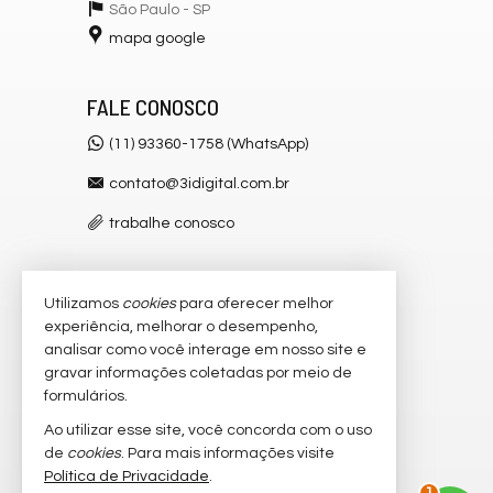
São Paulo -
SP
mapa google
FALE CONOSCO
(11) 93360-1758 (WhatsApp)
contato@3idigital.com.br
trabalhe conosco
Utilizamos
cookies
para oferecer melhor
VEJA MAIS
experiência, melhorar o desempenho,
receba nosso newsletter
analisar como você interage em nosso site e
gravar informações coletadas por meio de
cadastre seu imóvel
formulários.
imóveis favoritos
Ao utilizar esse site, você concorda com o uso
de
cookies
. Para mais informações visite
mapa de imóveis
Política de Privacidade
.