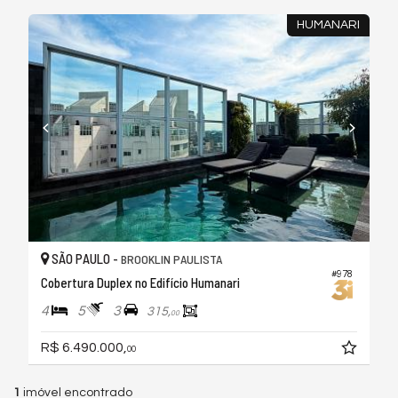
HUMANARI
SÃO PAULO -
BROOKLIN PAULISTA
#978
Cobertura Duplex no Edifício Humanari
4
5
3
315,
00
R$ 6.490.000,
00
1
imóvel encontrado