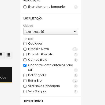
NEGOCIAÇÃO
financiamento bancário
1
LOCALIZAÇÃO
Cidade
SÃO PAULO (1)
Bairros
Qualquer
Brooklin Novo
11
Brooklin Paulista
1
Campo Belo
5
Chácara Santo Antônio (Zona
Sul)
1
Indianópolis
2
ados
Itaim Bibi
12
Vila Nova Conceição
3
Vila Olímpia
2
TIPO DE IMÓVEL