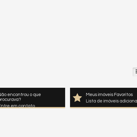
Não encontrou o que
Meus imóveis Favoritos
procurava?
Lista de imóveis adicion
Entre em contato