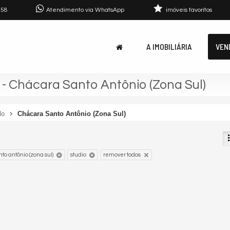
758
Atendimento via WhatsApp
imóveis favoritos
A IMOBILIÁRIA
VEN
- Chácara Santo Antônio (Zona Sul)
lo
Chácara Santo Antônio (Zona Sul)
to antônio (zona sul)
studio
remover todos