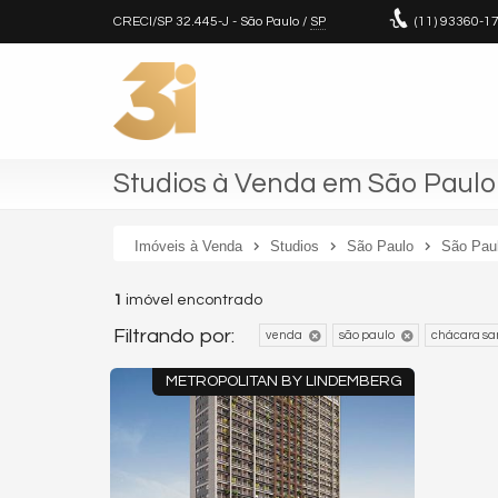
CRECI/SP 32.445-J
- São Paulo /
SP
(11)
93360-1
Studios à Venda em São Paulo 
Imóveis à Venda
Studios
São Paulo
São Pau
1
imóvel encontrado
Filtrando por:
venda
são paulo
chácara san
METROPOLITAN BY LINDEMBERG