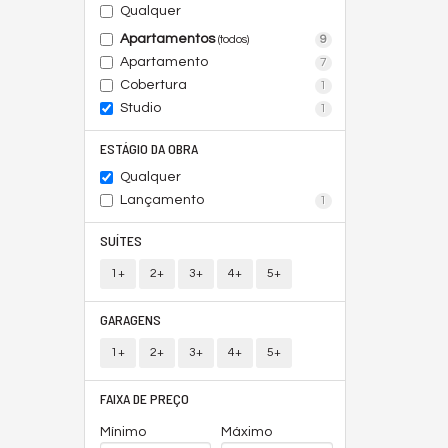
Qualquer
Apartamentos
9
(todos)
Apartamento
7
Cobertura
1
Studio
1
ESTÁGIO DA OBRA
Qualquer
Lançamento
1
SUÍTES
1+
2+
3+
4+
5+
GARAGENS
1+
2+
3+
4+
5+
FAIXA DE PREÇO
Mínimo
Máximo