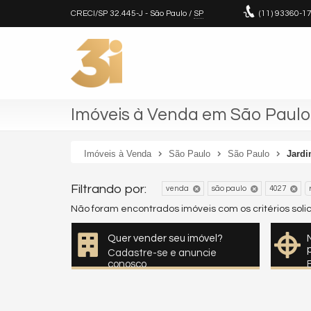
CRECI/SP 32.445-J
- São Paulo /
SP
(11)
93360-1
Imóveis à Venda em São Paulo
Imóveis à Venda
São Paulo
São Paulo
Jardi
Filtrando por:
venda
são paulo
4027
Não foram encontrados imóveis com os critérios sol
Quer vender seu imóvel?
Cadastre-se e anuncie
conosco