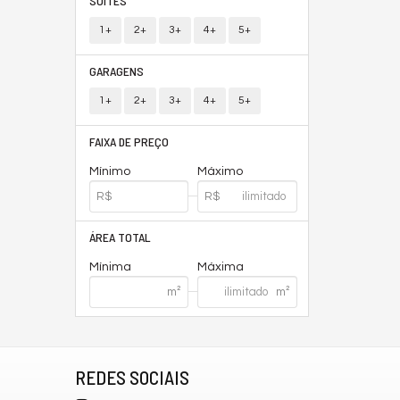
SUÍTES
1+
2+
3+
4+
5+
GARAGENS
1+
2+
3+
4+
5+
FAIXA DE PREÇO
Mínimo
Máximo
ÁREA TOTAL
Mínima
Máxima
REDES SOCIAIS