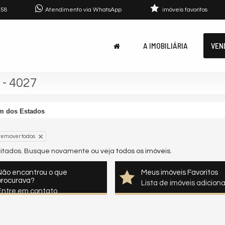
758
Atendimento via WhatsApp
imóveis favoritos
A IMOBILIÁRIA
VEN
 - 4027
m dos Estados
remover todos
icitados. Busque novamente ou veja
todos os imóveis
.
Não encontrou o que
Meus imóveis Favoritos
procurava?
Lista de imóveis adicion
Entre em contato