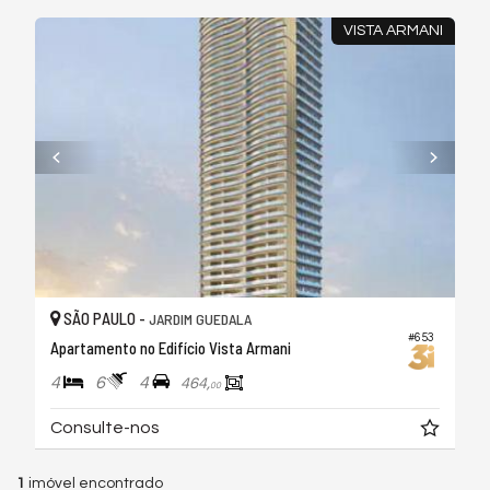
VISTA ARMANI
SÃO PAULO -
JARDIM GUEDALA
#653
Apartamento no Edifício Vista Armani
4
6
4
464,
00
Consulte-nos
1
imóvel encontrado