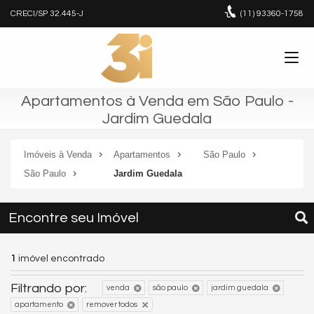
CRECI/SP 32.445-J
(11)
93360-1758
Apartamentos à Venda em São Paulo -
Jardim Guedala
Imóveis à Venda
Apartamentos
São Paulo
São Paulo
Jardim Guedala
Encontre seu Imóvel
1
imóvel encontrado
Filtrando por:
venda
são paulo
jardim guedala
apartamento
remover todos