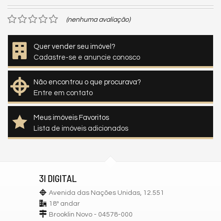
(nenhuma avaliação)
Quer vender seu imóvel?
Cadastre-se e anuncie conosco
Não encontrou o que procurava?
Entre em contato
Meus imóveis Favoritos
Lista de imóveis adicionados
3I DIGITAL
Avenida das Nações Unidas, 12.551
18º andar
Brooklin Novo - 04578-000