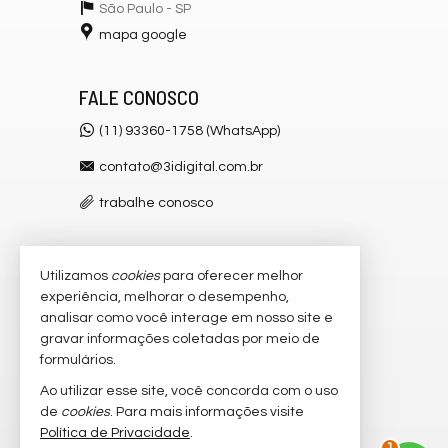
São Paulo -
SP
mapa google
FALE CONOSCO
(11) 93360-1758 (WhatsApp)
contato@3idigital.com.br
trabalhe conosco
Utilizamos
cookies
para oferecer melhor
VEJA MAIS
experiência, melhorar o desempenho,
receba nosso newsletter
analisar como você interage em nosso site e
gravar informações coletadas por meio de
cadastre seu imóvel
formulários.
imóveis favoritos
Ao utilizar esse site, você concorda com o uso
de
cookies
. Para mais informações visite
mapa de imóveis
Política de Privacidade
.