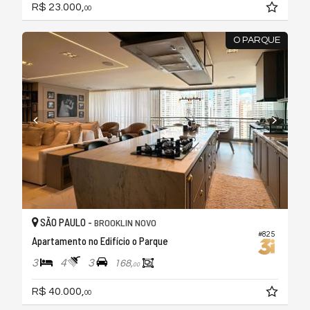
R$ 23.000,
00
O PARQUE
SÃO PAULO -
BROOKLIN NOVO
#825
Apartamento no Edifício o Parque
3
4
3
168,
00
R$ 40.000,
00