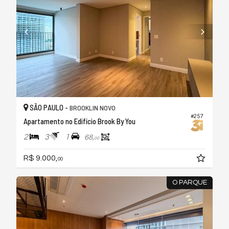
SÃO PAULO -
BROOKLIN NOVO
#257
Apartamento no Edifício Brook By You
2
3
1
68,
00
R$ 9.000,
00
O PARQUE