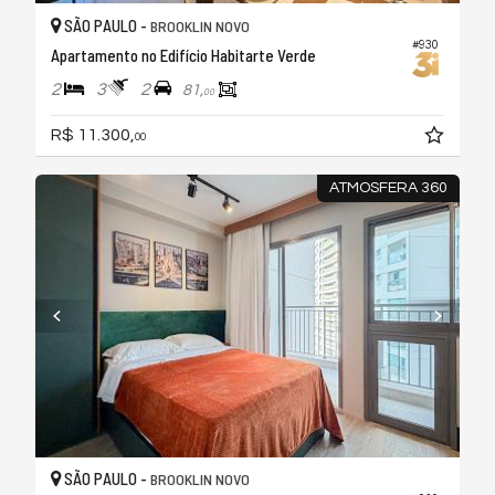
SÃO PAULO -
BROOKLIN NOVO
#930
Apartamento no Edifício Habitarte Verde
2
3
2
81,
00
R$ 11.300,
00
ATMOSFERA 360
SÃO PAULO -
BROOKLIN NOVO