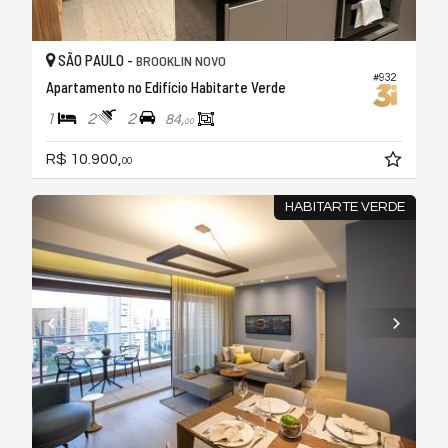
SÃO PAULO -
BROOKLIN NOVO
#932
Apartamento no Edifício Habitarte Verde
1
2
2
84,
00
R$ 10.900,
00
HABITARTE VERDE