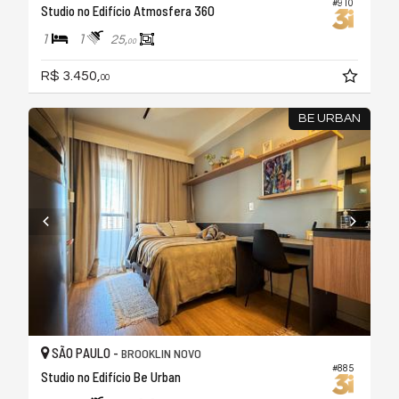
#910
Studio no Edifício Atmosfera 360
1
1
25,
00
R$ 3.450,
00
BE URBAN
SÃO PAULO -
BROOKLIN NOVO
#885
Studio no Edifício Be Urban