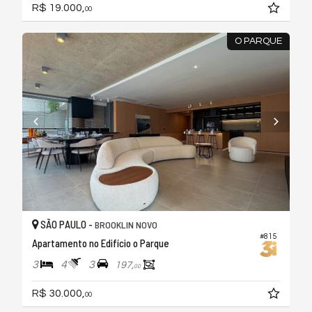
R$ 19.000,
00
O PARQUE
SÃO PAULO -
BROOKLIN NOVO
#815
Apartamento no Edifício o Parque
3
4
3
197,
00
R$ 30.000,
00