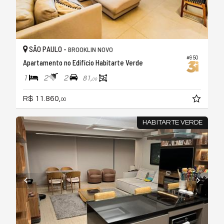
SÃO PAULO -
BROOKLIN NOVO
#950
Apartamento no Edifício Habitarte Verde
1
2
2
81,
00
R$ 11.860,
00
HABITARTE VERDE