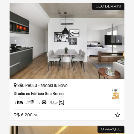
GEO BERRINI
SÃO PAULO -
BROOKLIN NOVO
#761
Studio no Edifício Geo Berrini
1
2
1
63,
00
R$ 6.200,
00
O PARQUE