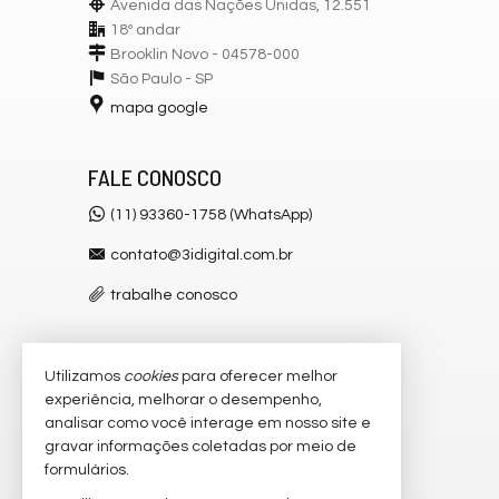
Avenida das Nações Unidas, 12.551
18º andar
Brooklin Novo - 04578-000
São Paulo -
SP
mapa google
FALE CONOSCO
(11) 93360-1758 (WhatsApp)
contato@3idigital.com.br
trabalhe conosco
Utilizamos
cookies
para oferecer melhor
VEJA MAIS
experiência, melhorar o desempenho,
receba nosso newsletter
analisar como você interage em nosso site e
gravar informações coletadas por meio de
cadastre seu imóvel
formulários.