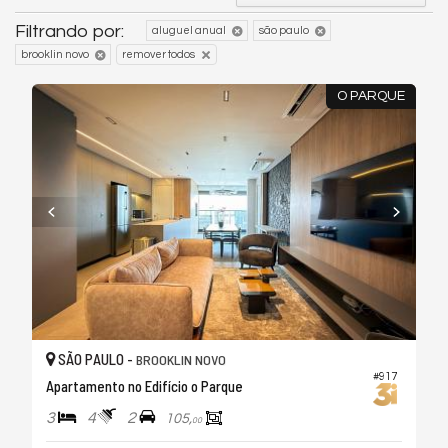
Filtrando por:
aluguel anual
são paulo
brooklin novo
remover todos
O PARQUE
SÃO PAULO -
BROOKLIN NOVO
#917
Apartamento no Edifício o Parque
3
4
2
105,
00