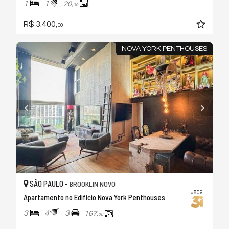
1
1
20,
00
R$ 3.400,
00
NOVA YORK PENTHOUSES
SÃO PAULO -
BROOKLIN NOVO
#809
Apartamento no Edifício Nova York Penthouses
3
4
3
167,
00