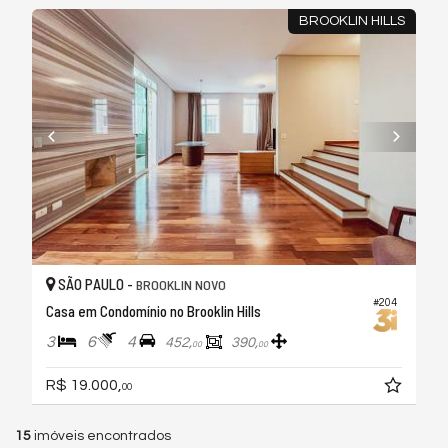
BROOKLIN HILLS
SÃO PAULO -
BROOKLIN NOVO
#204
Casa em Condomínio no Brooklin Hills
3
6
4
452,
390,
00
00
R$ 19.000,
00
15
imóveis encontrados