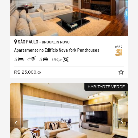
SÃO PAULO -
BROOKLIN NOVO
#887
Apartamento no Edifício Nova York Penthouses
3
4
3
164,
00
R$ 25.000,
00
HABITARTE VERDE