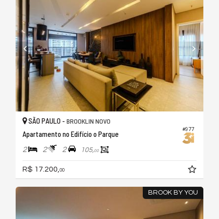
SÃO PAULO -
BROOKLIN NOVO
#977
Apartamento no Edifício o Parque
2
2
2
105,
00
R$ 17.200,
00
BROOK BY YOU