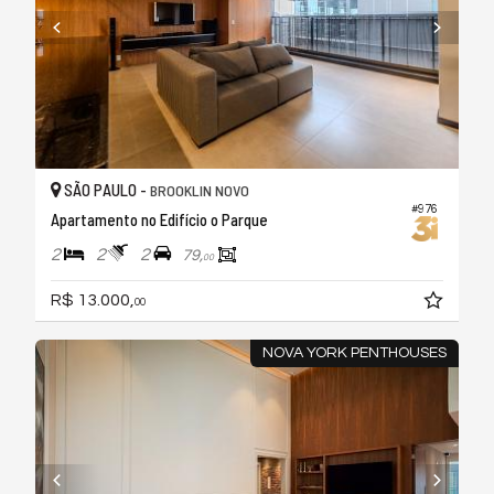
SÃO PAULO -
BROOKLIN NOVO
#976
Apartamento no Edifício o Parque
2
2
2
79,
00
R$ 13.000,
00
NOVA YORK PENTHOUSES