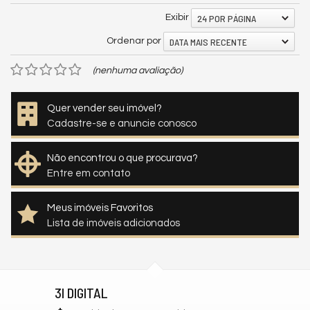
24 POR PÁGINA
Exibir
DATA MAIS RECENTE
Ordenar por
(nenhuma avaliação)
Quer vender seu imóvel?
Cadastre-se e anuncie conosco
Não encontrou o que procurava?
Entre em contato
Meus imóveis Favoritos
Lista de imóveis adicionados
3I DIGITAL