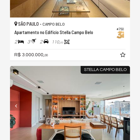
SÃO PAULO -
CAMPO BELO
#750
Apartamento no Edifício Stella Campo Belo
2
3
2
110,
00
R$ 3.000.000,
00
STELLA CAMPO BELO