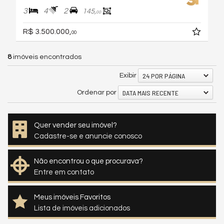
3
4
2
145,
00
R$ 3.500.000,
00
8
imóveis encontrados
24 POR PÁGINA
Exibir
DATA MAIS RECENTE
Ordenar por
Quer vender seu imóvel?
Cadastre-se e anuncie conosco
Não encontrou o que procurava?
Entre em contato
Meus imóveis Favoritos
Lista de imóveis adicionados