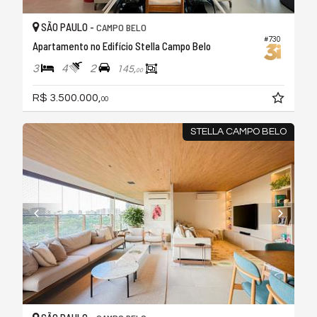
SÃO PAULO -
CAMPO BELO
#730
Apartamento no Edifício Stella Campo Belo
3
4
2
145,
00
R$ 3.500.000,
00
STELLA CAMPO BELO