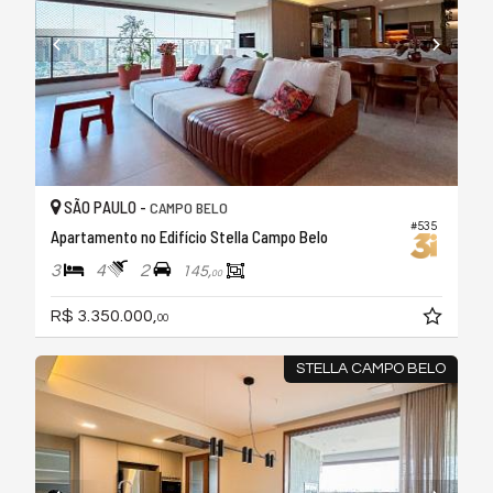
SÃO PAULO -
CAMPO BELO
#535
Apartamento no Edifício Stella Campo Belo
3
4
2
145,
00
R$ 3.350.000,
00
STELLA CAMPO BELO