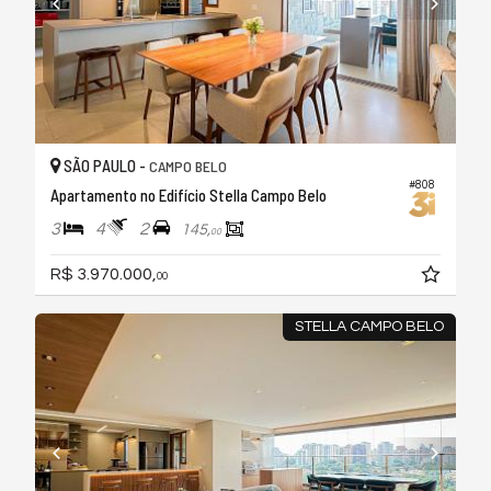
SÃO PAULO -
CAMPO BELO
#808
Apartamento no Edifício Stella Campo Belo
3
4
2
145,
00
R$ 3.970.000,
00
STELLA CAMPO BELO