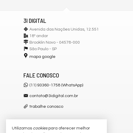
3I DIGITAL
Avenida das Nações Unidas, 12.551
18º andar
Brooklin Novo - 04578-000
São Paulo -
SP
mapa google
FALE CONOSCO
(11) 93360-1758 (WhatsApp)
contato@3idigital.com.br
trabalhe conosco
Utilizamos
cookies
para oferecer melhor
VEJA MAIS