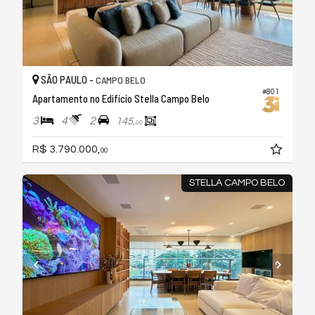
SÃO PAULO -
CAMPO BELO
#801
Apartamento no Edifício Stella Campo Belo
3
4
2
145,
00
R$ 3.790.000,
00
STELLA CAMPO BELO