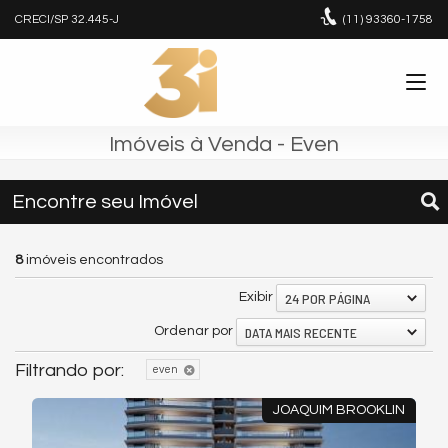
CRECI/SP 32.445-J
(11)
93360-1758
Imóveis à Venda - Even
Encontre seu Imóvel
8
imóveis encontrados
24 POR PÁGINA
Exibir
DATA MAIS RECENTE
Ordenar por
Filtrando por:
even
JOAQUIM BROOKLIN