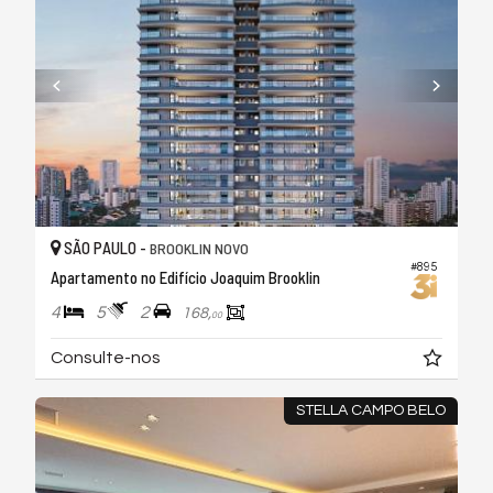
SÃO PAULO -
BROOKLIN NOVO
#895
Apartamento no Edifício Joaquim Brooklin
4
5
2
168,
00
Consulte-nos
STELLA CAMPO BELO