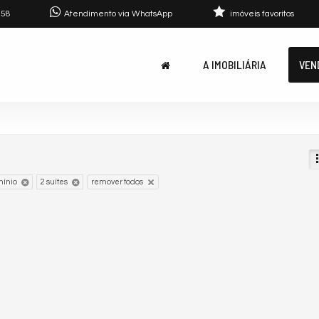
758
Atendimento via WhatsApp
imóveis favoritos
A IMOBILIÁRIA
VEN
ínio
2 suítes
remover todos