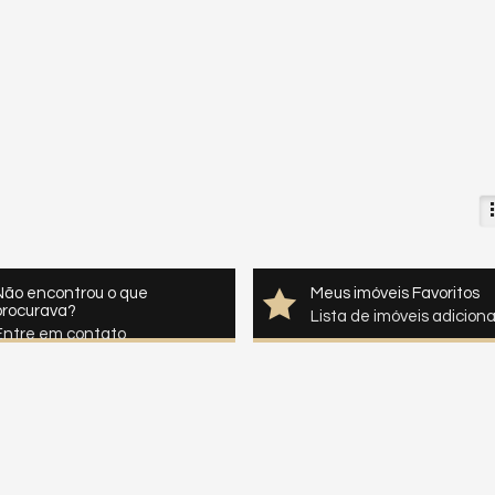
Não encontrou o que
Meus imóveis Favoritos
procurava?
Lista de imóveis adicion
Entre em contato