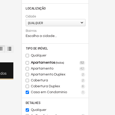
LOCALIZAÇÃO
Cidade
QUALQUER
Bairros
Escolha a cidade...
TIPO DE IMÓVEL
Qualquer
Apartamentos
52
(todos)
Apartamento
42
ados
Apartamento Duplex
2
Cobertura
2
Cobertura Duplex
6
Casa em Condomínio
1
DETALHES
Qualquer