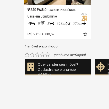
SÃO PAULO -
JARDIM PRUDÊNCIA
#349
Casa em Condomínio
4
5
3
316,
270,
00
00
R$ 2.690.000,
00
1
imóvel encontrado
(nenhuma avaliação)
Quer vender seu imóvel?
Cadastre-se e anuncie
conosco