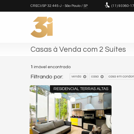
CRECI/SP 32.445-J
- São Paulo /
SP
(11)
93360-1
Casas à Venda com 2 Suítes
1
imóvel encontrado
Filtrando por:
venda
casa
casa em condom
RESIDENCIAL TERRAS ALTAS