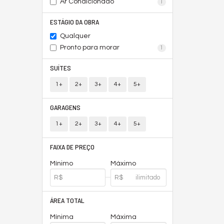
Ar Condicionado
1
ESTÁGIO DA OBRA
Qualquer
Pronto para morar
1
SUÍTES
1+
2+
3+
4+
5+
GARAGENS
1+
2+
3+
4+
5+
FAIXA DE PREÇO
Mínimo
Máximo
ÁREA TOTAL
Mínima
Máxima