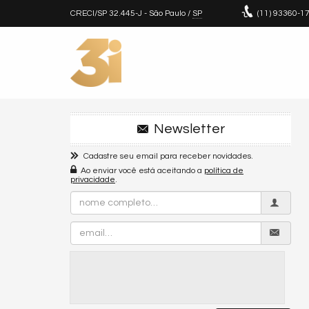
CRECI/SP 32.445-J
- São Paulo /
SP
(11)
93360-1
Newsletter
Cadastre seu email para receber novidades.
Ao enviar você está aceitando a
política de
privacidade
.
Nome
Completo
Email