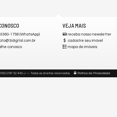
CONOSCO
VEJA MAIS
 93360-1758 (WhatsApp)
receba nosso newsletter
ato@3idigital.com.br
cadastre seu imóvel
alhe conosco
mapa de imóveis
RECI/SP 32.445-J
— Todos os direitos reservados.
Política de Privacidade