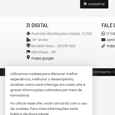
cadastrar
3I DIGITAL
FALE 
Avenida das Nações Unidas, 12.551
(11)
18º andar
cont
Brooklin Novo - 04578-000
trab
São Paulo -
SP
mapa google
©
2022-
2026
3i Digital - Investimento Imobiliário Inteligente -
C
Utilizamos
cookies
para oferecer melhor
experiência, melhorar o desempenho,
analisar como você interage em nosso site e
gravar informações coletadas por meio de
formulários.
Ao utilizar esse site, você concorda com o uso
de
cookies
. Para mais informações visite
Política de Privacidade
.