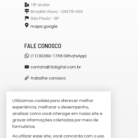
18º andar
Brooklin Novo - 04578-000
São Paulo -
SP
mapa google
FALE CONOSCO
(11) 93360-1758 (WhatsApp)
contato@3idigital.com.br
trabalhe conosco
Utilizamos
cookies
para oferecer melhor
VEJA MAIS
experiência, melhorar o desempenho,
receba nosso newsletter
analisar como você interage em nosso site e
gravar informações coletadas por meio de
cadastre seu imóvel
formulários.
imóveis favoritos
Ao utilizar esse site, você concorda com o uso