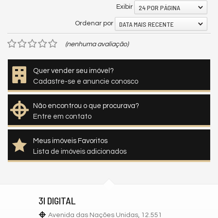
24 POR PÁGINA
Exibir
DATA MAIS RECENTE
Ordenar por
(nenhuma avaliação)
Quer vender seu imóvel?
Cadastre-se e anuncie conosco
Não encontrou o que procurava?
Entre em contato
Meus imóveis Favoritos
Lista de imóveis adicionados
3I DIGITAL
Avenida das Nações Unidas, 12.551