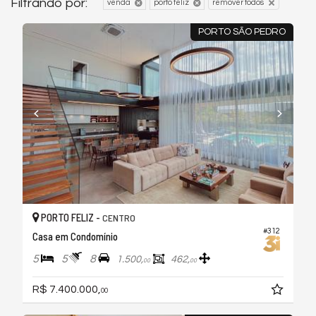
Filtrando por:
venda
porto feliz
remover todos
PORTO SÃO PEDRO
PORTO FELIZ -
CENTRO
#312
Casa em Condomínio
5
5
8
1.500,
462,
00
00
R$ 7.400.000,
00