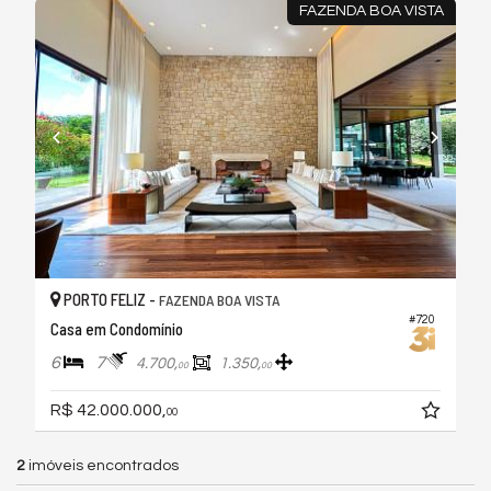
FAZENDA BOA VISTA
PORTO FELIZ -
FAZENDA BOA VISTA
#720
Casa em Condomínio
6
7
4.700,
1.350,
00
00
R$ 42.000.000,
00
2
imóveis encontrados