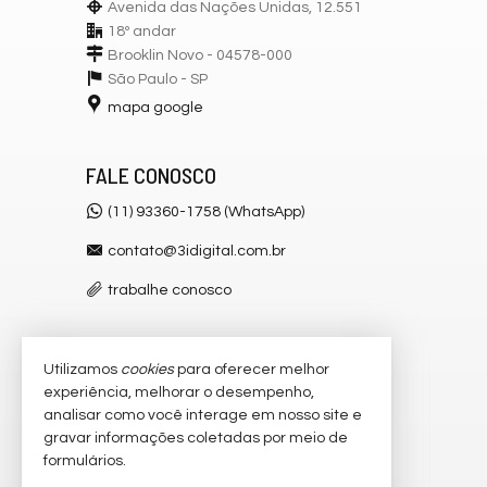
Avenida das Nações Unidas, 12.551
18º andar
Brooklin Novo - 04578-000
São Paulo -
SP
mapa google
FALE CONOSCO
(11) 93360-1758 (WhatsApp)
contato@3idigital.com.br
trabalhe conosco
Utilizamos
cookies
para oferecer melhor
VEJA MAIS
experiência, melhorar o desempenho,
receba nosso newsletter
analisar como você interage em nosso site e
gravar informações coletadas por meio de
cadastre seu imóvel
formulários.