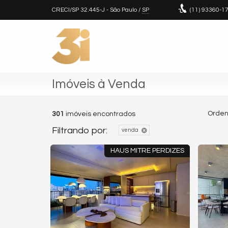
CRECI/SP 32.445-J
- São Paulo /
SP
(11)
93360-1
Imóveis à Venda
Orden
301
imóveis encontrados
Filtrando por:
venda
HAUS MITRE PERDIZES