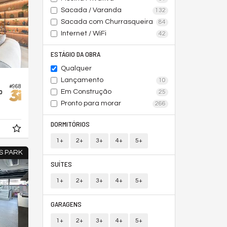
Sacada / Varanda
132
Sacada com Churrasqueira
84
Internet / WiFi
42
ESTÁGIO DA OBRA
Qualquer
Lançamento
10
#968
o
Em Construção
25
Pronto para morar
266
DORMITÓRIOS
1+
2+
3+
4+
5+
S PARK
SUÍTES
1+
2+
3+
4+
5+
GARAGENS
1+
2+
3+
4+
5+