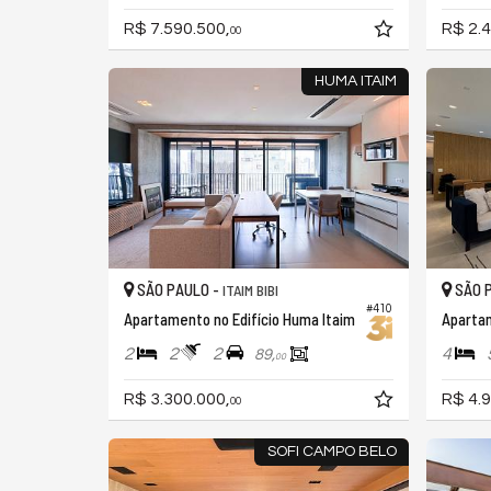
R$ 7.590.500,
R$ 2.4
00
HUMA ITAIM
SÃO PAULO -
SÃO 
ITAIM BIBI
#410
Apartamento no Edifício Huma Itaim
Apartam
2
2
2
4
89,
00
R$ 3.300.000,
R$ 4.9
00
SOFI CAMPO BELO