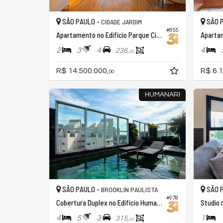
SÃO PAULO -
SÃO 
CIDADE JARDIM
#855
Apartamento no Edifício Parque Cidade Jardim
2
3
4
4
236,
00
R$ 14.500.000,
R$ 6.1
00
HUMANARI
SÃO PAULO -
SÃO 
BROOKLIN PAULISTA
#978
Cobertura Duplex no Edifício Humanari
Studio 
4
5
3
1
315,
00