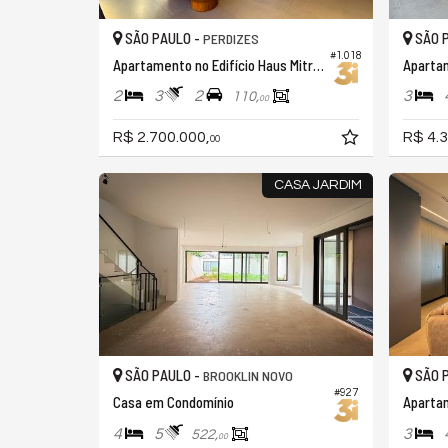
SÃO PAULO -
SÃO 
PERDIZES
#1.018
Apartamento no Edifício Haus Mitre Perdizes
Apartam
2
3
2
3
110,
00
R$ 2.700.000,
R$ 4.3
00
CASA JARDIM
SÃO PAULO -
SÃO 
BROOKLIN NOVO
#927
Casa em Condomínio
Apartam
4
5
3
522,
00