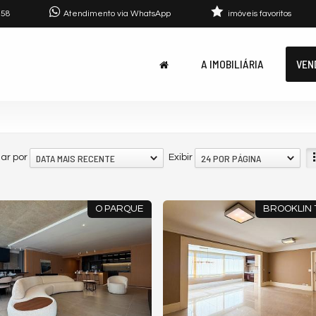
758
Atendimento via WhatsApp
imóveis favoritos
A IMOBILIÁRIA
VEN
DATA MAIS RECENTE
24 POR PÁGINA
ar por
Exibir
O PARQUE
BROOKLIN 