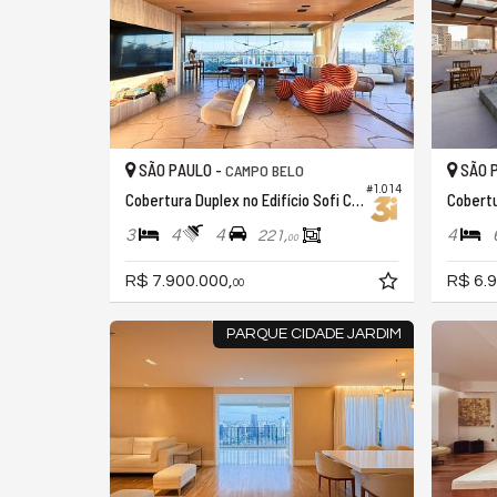
SÃO PAULO -
SÃO 
CAMPO BELO
#1.014
Cobertura Duplex no Edifício Sofi Campo Belo
3
4
4
4
221,
00
R$ 7.900.000,
R$ 6.9
00
PARQUE CIDADE JARDIM