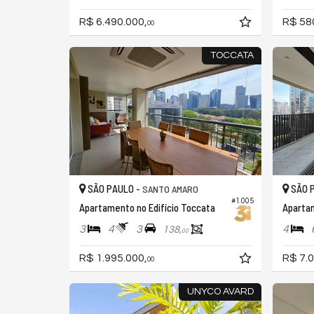
R$ 6.490.000,
R$ 58
00
TOCCATA
SÃO PAULO -
SÃO 
SANTO AMARO
#1.005
Apartamento no Edifício Toccata
3
4
3
4
138,
00
R$ 1.995.000,
R$ 7.0
00
UNYCO AVARD