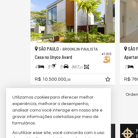
SÃO PAULO -
SÃO 
BROOKLIN PAULISTA
#1.003
Casa no Unyco Avard
4
5
5
1
867,
00
R$ 10.500.000,
R$ 76
00
Orden
301
imóveis encontrados
Utilizamos
cookies
para oferecer melhor
experiência, melhorar o desempenho,
analisar como você interage em nosso site e
4,7
/
5
(
3
avaliações)
gravar informações coletadas por meio de
formulários.
Quer vender seu imóvel?
Ao utilizar esse site, você concorda com o uso
Cadastre-se e anuncie