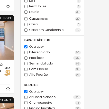
Loft
1
PentHouse
1
Studio
36
E ITAIM
Casas
20
(todas)
Casa
8
Casa em Condomínio
12
CARACTERÍSTICAS
Qualquer
Diferenciado
86
Mobiliado
137
Semimobiliado
65
ÃO
#996
Sem Mobília
33
m
Alto Padrão
91
DETALHES
Qualquer
Ar Condicionado
120
 MILANO
Churrasqueira
78
Piscina Privativa
31