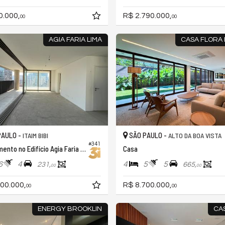
0.000,
R$ 2.790.000,
00
00
AGIA FARIA LIMA
CASA FLORA
PAULO -
SÃO PAULO -
ITAIM BIBI
ALTO DA BOA VISTA
#341
Apartamento no Edifício Agia Faria Lima
Casa
6
4
4
5
5
231,
665,
00
00
00.000,
R$ 8.700.000,
00
00
ENERGY BROOKLIN
CAS