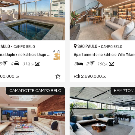
PAULO -
SÃO PAULO -
CAMPO BELO
CAMPO BELO
#173
Cobertura Duplex no Edifício Dsgn Campo Belo
Apartamento no Edifício Villa Milan
6
4
3
2
319,
150,
00
00
00.000,
R$ 2.690.000,
00
00
CAMAROTTE CAMPO BELO
HAMPTON'