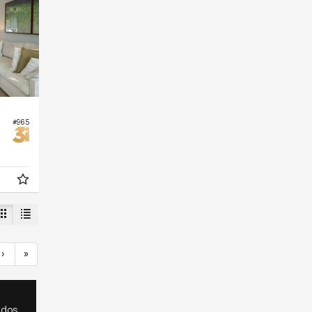
#965
›
»
ados