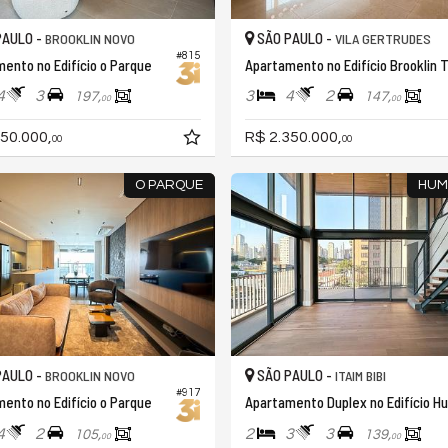
PAULO -
SÃO PAULO -
BROOKLIN NOVO
VILA GERTRUDES
#815
ento no Edifício o Parque
A
4
3
3
4
2
197,
147,
00
00
50.000,
R$ 2.350.000,
00
00
O PARQUE
HUM
PAULO -
SÃO PAULO -
BROOKLIN NOVO
ITAIM BIBI
#917
ento no Edifício o Parque
A
4
2
2
3
3
105,
139,
00
00