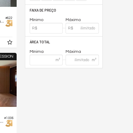
FAIXA DE PREÇO
#622
Mínimo
Máximo
Apartamento Garden no Edifício Hampton's Park
ÁREA TOTAL
Mínima
Máxima
ESSION
#1.006
partamento no Edifício Brooklin Xpression