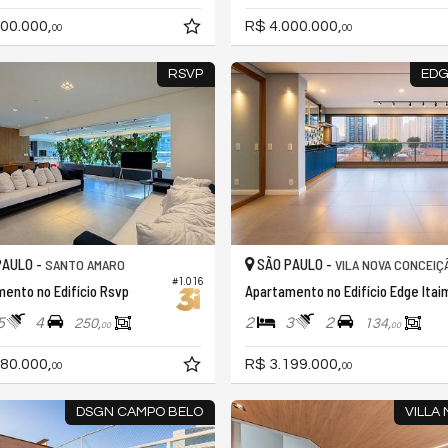
00.000,
R$ 4.000.000,
00
00
RSVP
EDG
PAULO -
SÃO PAULO -
SANTO AMARO
VILA NOVA CONCEIÇ
#1.016
ento no Edifício Rsvp
Apartamento no Edifício Edge Itai
5
4
2
3
2
250,
134,
00
00
80.000,
R$ 3.199.000,
00
00
DSGN CAMPO BELO
VILLA