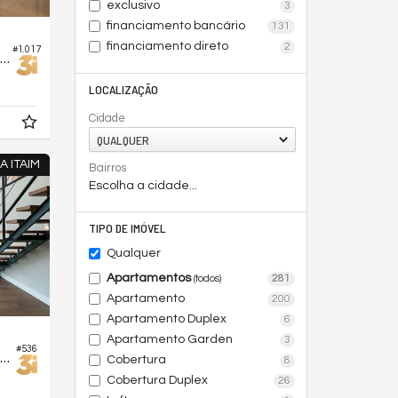
exclusivo
3
financiamento bancário
131
financiamento direto
2
#1.017
partamento no Edifício Brooklin To Live
LOCALIZAÇÃO
Cidade
QUALQUER
A ITAIM
Bairros
Escolha a cidade...
TIPO DE IMÓVEL
Qualquer
Apartamentos
281
(todos)
Apartamento
200
Apartamento Duplex
6
Apartamento Garden
3
#536
partamento Duplex no Edifício Huma Itaim
Cobertura
8
Cobertura Duplex
26