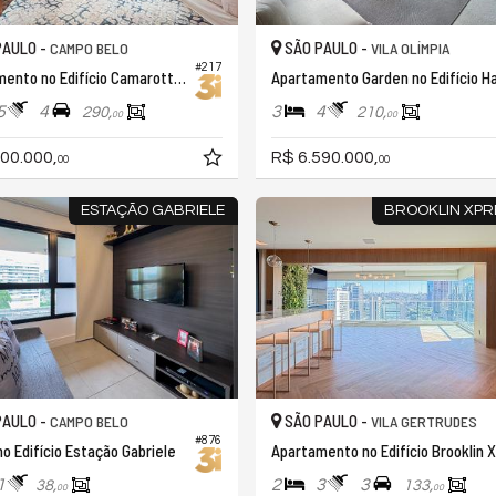
PAULO -
SÃO PAULO -
CAMPO BELO
VILA OLÍMPIA
#217
Apartamento no Edifício Camarotte Campo Belo
5
4
3
4
290,
210,
00
00
00.000,
R$ 6.590.000,
00
00
ESTAÇÃO GABRIELE
BROOKLIN XPR
PAULO -
SÃO PAULO -
CAMPO BELO
VILA GERTRUDES
#876
no Edifício Estação Gabriele
A
1
2
3
3
38,
133,
00
00