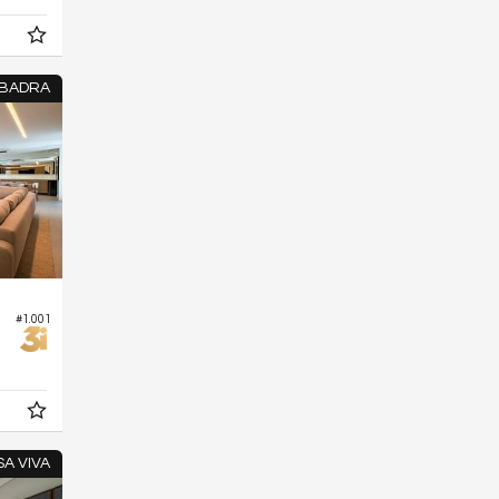
 BADRA
#1.001
A VIVA