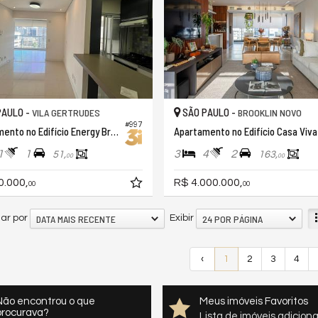
PAULO -
SÃO PAULO -
VILA GERTRUDES
BROOKLIN NOVO
#997
Apartamento no Edifício Energy Brooklin
Apartamento no Edifício Casa Viva
1
1
3
4
2
51,
163,
00
00
0.000,
R$ 4.000.000,
00
00
DATA MAIS RECENTE
24 POR PÁGINA
ar por
Exibir
‹
1
2
3
4
Não encontrou o que
Meus imóveis Favoritos
procurava?
Lista de imóveis adicion