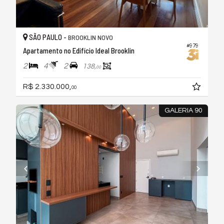
SÃO PAULO -
BROOKLIN NOVO
#979
Apartamento no Edifício Ideal Brooklin
2
4
2
138,
00
R$ 2.330.000,
00
GALERIA 90