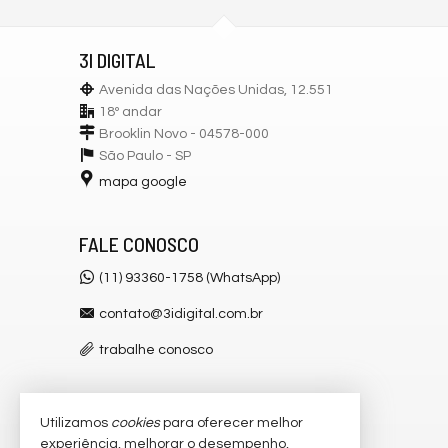
3I DIGITAL
Avenida das Nações Unidas, 12.551
18º andar
Brooklin Novo - 04578-000
São Paulo -
SP
mapa google
FALE CONOSCO
(11) 93360-1758 (WhatsApp)
contato@3idigital.com.br
trabalhe conosco
Utilizamos
cookies
para oferecer melhor
VEJA MAIS
experiência, melhorar o desempenho,