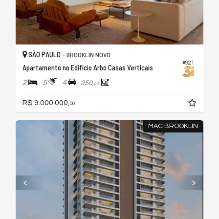
SÃO PAULO -
BROOKLIN NOVO
#921
Apartamento no Edifício Arbo Casas Verticais
2
5
4
250,
00
R$ 9.000.000,
00
MAC BROOKLIN