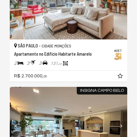
SÃO PAULO -
CIDADE MONÇÕES
#987
Apartamento no Edifício Habitarte Amarelo
2
3
3
131,
00
R$ 2.700.000,
00
INSIGNA CAMPO BELO