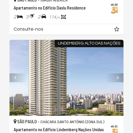
#648
Apartamento no Edifício Daslu Residence
2
3
2
114,
00
Consulte-nos
LINDEMBERG ALTO DAS NAÇÕES
SÃO PAULO -
CHÁCARA SANTO ANTÔNIO (ZONA SUL)
#649
Apartamento no Edifício Lindemberg Nações Unidas