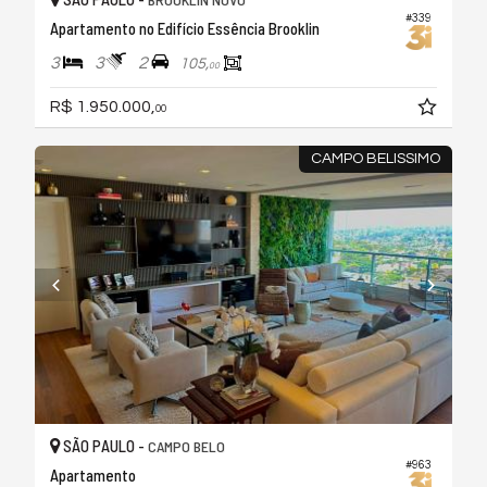
#339
Apartamento no Edifício Essência Brooklin
3
3
2
105,
00
R$ 1.950.000,
00
CAMPO BELISSIMO
SÃO PAULO -
CAMPO BELO
#963
Apartamento