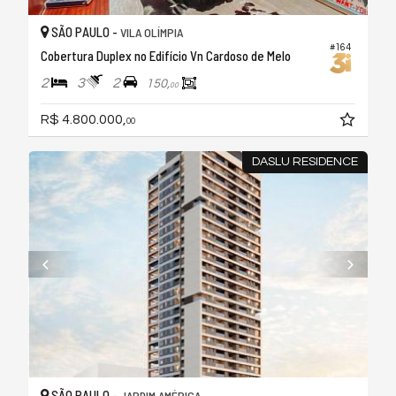
SÃO PAULO -
VILA OLÍMPIA
#164
Cobertura Duplex no Edifício Vn Cardoso de Melo
2
3
2
150,
00
R$ 4.800.000,
00
DASLU RESIDENCE
SÃO PAULO -
JARDIM AMÉRICA