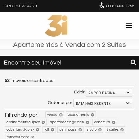
CRECI/SP 32.445-J
(11)
93360-1758
Apartamentos à Venda com 2 Suítes
Encontre seu Imóvel
52
imóveis encontrados
24 POR PÁGINA
Exibir
DATA MAIS RECENTE
Ordenar por
Filtrando por:
venda
apartamento
apartamento duplex
apartamento garden
cobertura
cobertura duplex
loft
penthouse
studio
2 suítes
remover todos