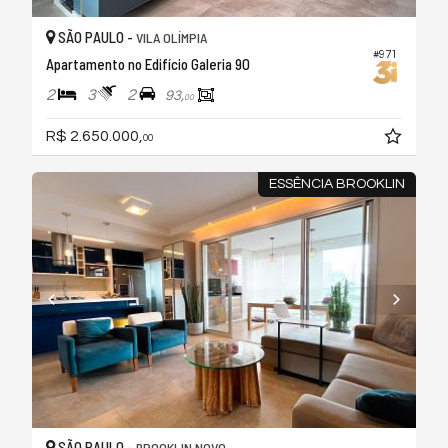
SÃO PAULO -
VILA OLÍMPIA
#971
Apartamento no Edifício Galeria 90
2
3
2
93,
00
R$ 2.650.000,
00
ESSÊNCIA BROOKLIN
SÃO PAULO -
BROOKLIN NOVO