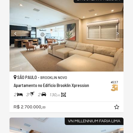
SÃO PAULO -
BROOKLIN NOVO
#937
Apartamento no Edifício Brooklin Xpression
2
3
2
130,
00
R$ 2.700.000,
00
VN MILLENNIUM FARIA LIMA