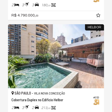
2
3
3
180,
00
R$ 4.790.000,
00
HELBOR
SÃO PAULO -
VILA NOVA CONCEIÇÃO
#959
Cobertura Duplex no Edifício Helbor
2
3
2
213,
00