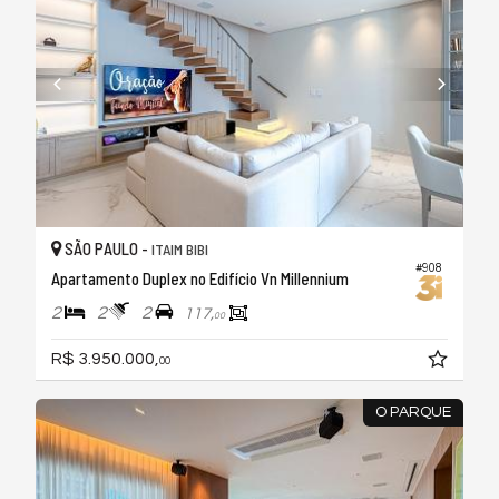
SÃO PAULO -
ITAIM BIBI
#908
Apartamento Duplex no Edifício Vn Millennium
2
2
2
117,
00
R$ 3.950.000,
00
O PARQUE