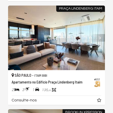
PRAÇA LINDENBERG ITAIM
SÃO PAULO -
ITAIM BIBI
#951
Apartamento no Edifício Praça Lindenberg Itaim
2
3
1
135,
00
Consulte-nos
BROOKLIN XPRESSION