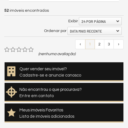
52
imóveis encontrados
24 POR PÁGINA
Exibir
DATA MAIS RECENTE
Ordenar por
‹
1
2
3
›
(nenhuma avaliação)
Quer vender seu imóvel?
Cadastre-se e anuncie conosco
Não encontrou o que procurava?
Entre em contato
Meus imóveis Favoritos
Lista de imóveis adicionados