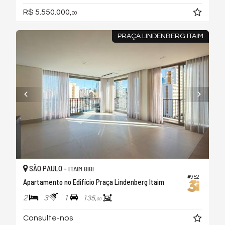
R$ 5.550.000,
00
PRAÇA LINDENBERG ITAIM
SÃO PAULO -
ITAIM BIBI
#952
Apartamento no Edifício Praça Lindenberg Itaim
2
3
1
135,
00
Consulte-nos