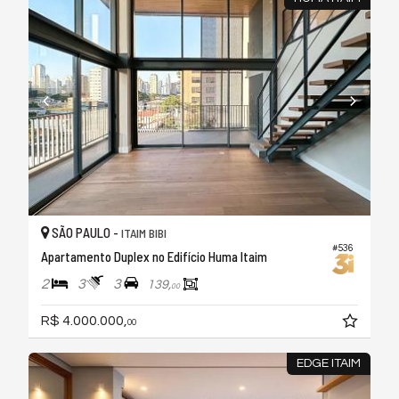
SÃO PAULO -
ITAIM BIBI
#536
Apartamento Duplex no Edifício Huma Itaim
2
3
3
139,
00
R$ 4.000.000,
00
EDGE ITAIM