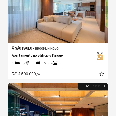
SÃO PAULO -
BROOKLIN NOVO
#943
Apartamento no Edifício o Parque
2
3
3
167,
00
R$ 4.500.000,
00
FLOAT BY YOO