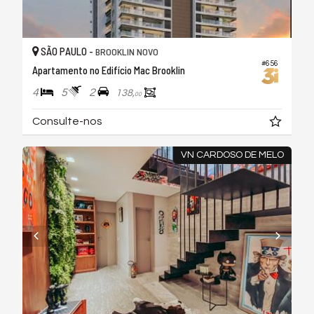
SÃO PAULO -
BROOKLIN NOVO
#656
Apartamento no Edifício Mac Brooklin
4
5
2
138,
00
Consulte-nos
VN CARDOSO DE MELO