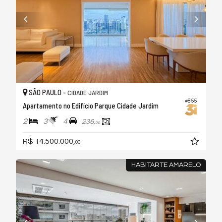
SÃO PAULO -
CIDADE JARDIM
#855
Apartamento no Edifício Parque Cidade Jardim
2
3
4
236,
00
R$ 14.500.000,
00
HABITARTE AMARELO