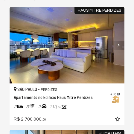
HAUS MITRE PERDIZES
SÃO PAULO -
PERDIZES
#1.018
Apartamento no Edifício Haus Mitre Perdizes
2
3
2
110,
00
R$ 2.700.000,
00
HUMA ITAIM