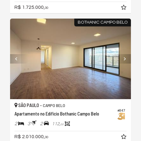
R$ 1.725.000,
00
BOTHANIC CAMPO BELO
SÃO PAULO -
CAMPO BELO
#847
Apartamento no Edifício Bothanic Campo Belo
2
3
2
112,
00
R$ 2.010.000,
00