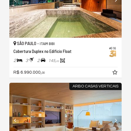
SÃO PAULO -
ITAIM BIBI
#916
Cobertura Duplex no Edifício Float
2
3
2
145,
00
R$ 6.990.000,
00
ARBO CASAS VERTICAIS