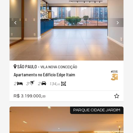
SÃO PAULO -
VILA NOVA CONCEIÇÃO
#996
Apartamento no Edifício Edge Itaim
2
3
2
134,
00
R$ 3.199.000,
00
PARQUE CIDADE JARDIM