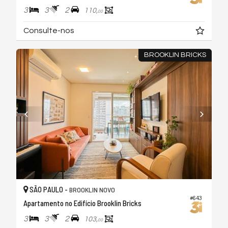
3
3
2
110,
00
Consulte-nos
BROOKLIN BRICKS
SÃO PAULO -
BROOKLIN NOVO
#643
Apartamento no Edifício Brooklin Bricks
3
3
2
103,
00