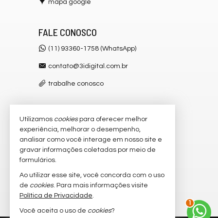
mapa google
FALE CONOSCO
(11) 93360-1758 (WhatsApp)
contato@3idigital.com.br
trabalhe conosco
Utilizamos
cookies
para oferecer melhor
VEJA MAIS
experiência, melhorar o desempenho,
receba nosso newsletter
analisar como você interage em nosso site e
gravar informações coletadas por meio de
cadastre seu imóvel
formulários.
imóveis favoritos
Ao utilizar esse site, você concorda com o uso
de
cookies
. Para mais informações visite
mapa de imóveis
Política de Privacidade
.
1
Você aceita o uso de
cookies
?