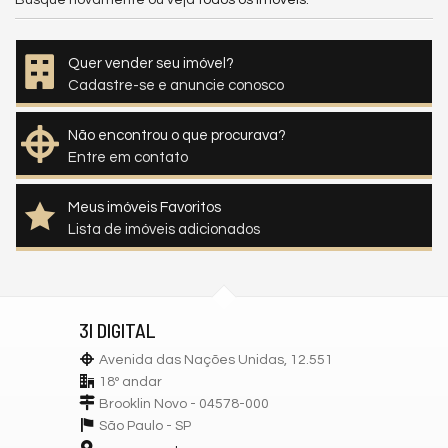
Busque novamente ou veja
todos os imóveis
.
Quer vender seu imóvel?
Cadastre-se e anuncie conosco
Não encontrou o que procurava?
Entre em contato
Meus imóveis Favoritos
Lista de imóveis adicionados
3I DIGITAL
Avenida das Nações Unidas, 12.551
18º andar
Brooklin Novo - 04578-000
São Paulo -
SP