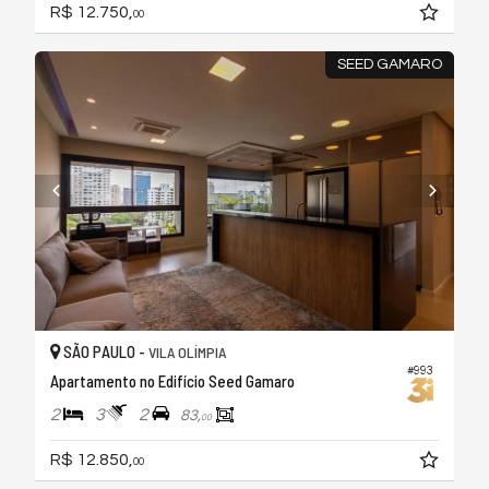
R$ 12.750,
00
SEED GAMARO
SÃO PAULO -
VILA OLÍMPIA
#993
Apartamento no Edifício Seed Gamaro
2
3
2
83,
00
R$ 12.850,
00