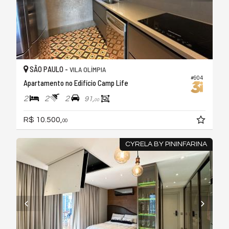
SÃO PAULO -
VILA OLÍMPIA
#904
Apartamento no Edifício Camp Life
2
2
2
91,
00
R$ 10.500,
00
CYRELA BY PININFARINA