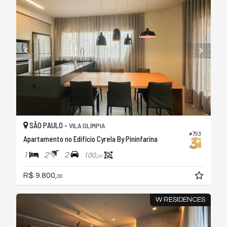
SÃO PAULO -
VILA OLÍMPIA
#793
Apartamento no Edifício Cyrela By Pininfarina
1
2
2
100,
00
R$ 9.800,
00
W RESIDENCES