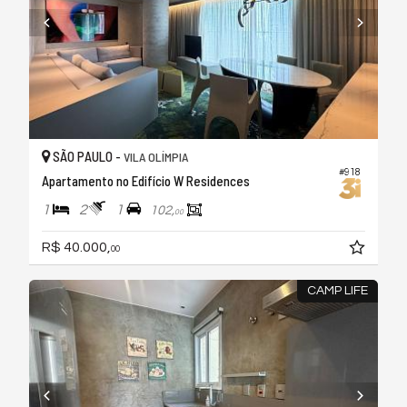
SÃO PAULO -
VILA OLÍMPIA
#918
Apartamento no Edifício W Residences
1
2
1
102,
00
R$ 40.000,
00
CAMP LIFE