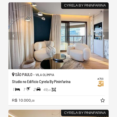
CYRELA BY PININFARINA
SÃO PAULO -
VILA OLÍMPIA
#799
Studio no Edifício Cyrela By Pininfarina
1
1
2
49,
00
R$ 10.000,
00
CYRELA BY PININFARINA