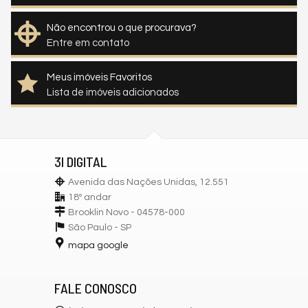
Não encontrou o que procurava?
Entre em contato
Meus imóveis Favoritos
Lista de imóveis adicionados
3I DIGITAL
Avenida das Nações Unidas, 12.551
18º andar
Brooklin Novo - 04578-000
São Paulo -
SP
mapa google
FALE CONOSCO