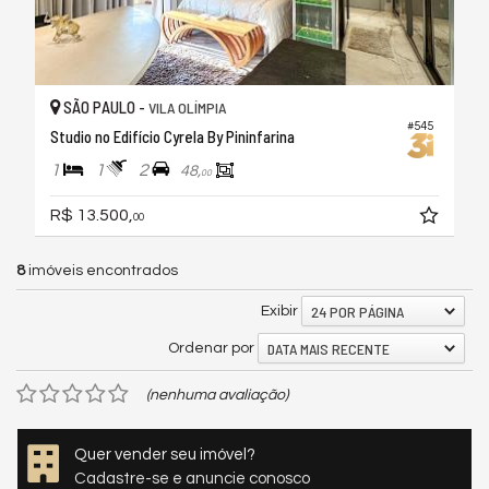
SÃO PAULO -
VILA OLÍMPIA
#545
Studio no Edifício Cyrela By Pininfarina
1
1
2
48,
00
R$ 13.500,
00
8
imóveis encontrados
24 POR PÁGINA
Exibir
DATA MAIS RECENTE
Ordenar por
(nenhuma avaliação)
Quer vender seu imóvel?
Cadastre-se e anuncie conosco