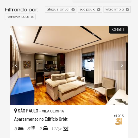
Filtrando por:
aluguel anual
são paulo
vila olímpia
remover todos
ORBIT
SÃO PAULO -
VILA OLÍMPIA
#1.015
Apartamento no Edifício Orbit
3
3
2
112,
00