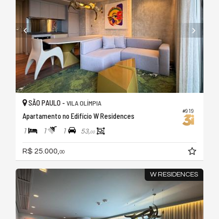
SÃO PAULO -
VILA OLÍMPIA
#919
Apartamento no Edifício W Residences
1
1
1
53,
00
R$ 25.000,
00
W RESIDENCES