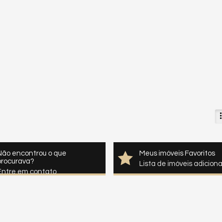
Não encontrou o que
Meus imóveis Favoritos
procurava?
Lista de imóveis adicion
Entre em contato