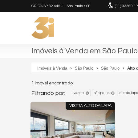
CRECI/SP 32.445-J
- São Paulo /
SP
(11)
93360-1
Imóveis à Venda em São Paulo 
Imóveis à Venda
São Paulo
São Paulo
Alto 
1
imóvel encontrado
Filtrando por:
venda
são paulo
alto da lap
VISTTA ALTO DA LAPA