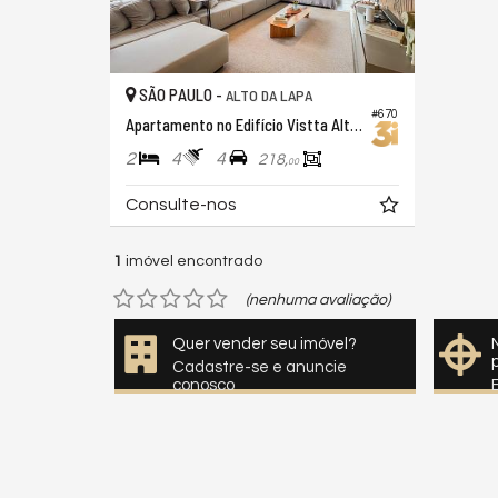
SÃO PAULO -
ALTO DA LAPA
#670
Apartamento no Edifício Vistta Alto da Lapa
2
4
4
218,
00
Consulte-nos
1
imóvel encontrado
(nenhuma avaliação)
Quer vender seu imóvel?
Cadastre-se e anuncie
conosco