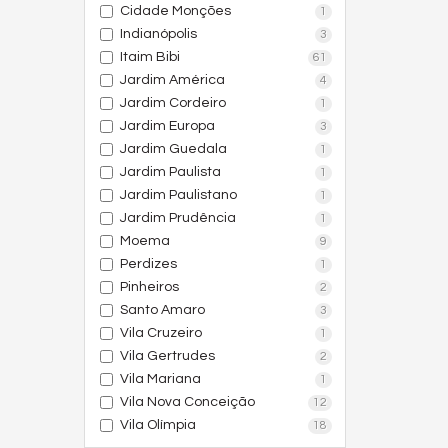
Cidade Monções
1
Indianópolis
3
Itaim Bibi
61
Jardim América
4
Jardim Cordeiro
1
Jardim Europa
3
Jardim Guedala
1
Jardim Paulista
1
Jardim Paulistano
1
Jardim Prudência
1
Moema
9
Perdizes
1
Pinheiros
2
Santo Amaro
3
Vila Cruzeiro
1
Vila Gertrudes
2
Vila Mariana
1
Vila Nova Conceição
12
Vila Olímpia
18