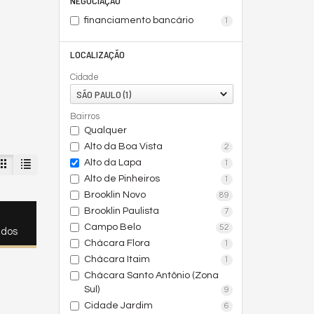
NEGOCIAÇÃO
financiamento bancário
1
LOCALIZAÇÃO
Cidade
SÃO PAULO (1)
Bairros
Qualquer
Alto da Boa Vista
2
Alto da Lapa
1
Alto de Pinheiros
1
Brooklin Novo
89
Brooklin Paulista
7
Campo Belo
52
ados
Chácara Flora
1
Chácara Itaim
1
Chácara Santo Antônio (Zona
Sul)
9
Cidade Jardim
6