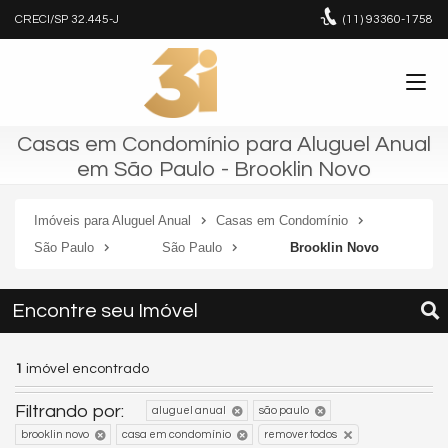
CRECI/SP 32.445-J
(11)
93360-1758
Casas em Condomínio para Aluguel Anual
em São Paulo - Brooklin Novo
Imóveis para Aluguel Anual
Casas em Condomínio
São Paulo
São Paulo
Brooklin Novo
Encontre seu Imóvel
1
imóvel encontrado
Filtrando por:
aluguel anual
são paulo
brooklin novo
casa em condomínio
remover todos