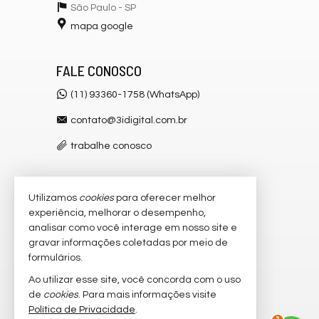
São Paulo -
SP
mapa google
FALE CONOSCO
(11) 93360-1758 (WhatsApp)
contato@3idigital.com.br
trabalhe conosco
Utilizamos
cookies
para oferecer melhor
VEJA MAIS
experiência, melhorar o desempenho,
receba nosso newsletter
analisar como você interage em nosso site e
gravar informações coletadas por meio de
cadastre seu imóvel
formulários.
imóveis favoritos
Ao utilizar esse site, você concorda com o uso
de
cookies
. Para mais informações visite
mapa de imóveis
Política de Privacidade
.