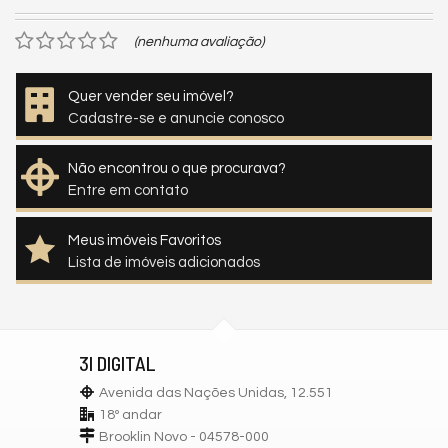
(nenhuma avaliação)
Quer vender seu imóvel?
Cadastre-se e anuncie conosco
Não encontrou o que procurava?
Entre em contato
Meus imóveis Favoritos
Lista de imóveis adicionados
3I DIGITAL
Avenida das Nações Unidas, 12.551
18º andar
Brooklin Novo - 04578-000