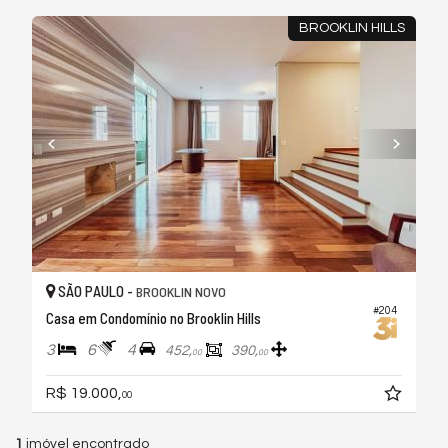
BROOKLIN HILLS
SÃO PAULO -
BROOKLIN NOVO
#204
Casa em Condomínio no Brooklin Hills
3
6
4
452,
390,
00
00
R$ 19.000,
00
1
imóvel encontrado