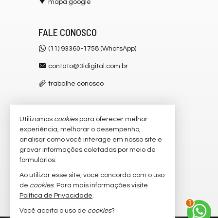
mapa google
FALE CONOSCO
(11) 93360-1758 (WhatsApp)
contato@3idigital.com.br
trabalhe conosco
Utilizamos
cookies
para oferecer melhor
VEJA MAIS
experiência, melhorar o desempenho,
receba nosso newsletter
analisar como você interage em nosso site e
gravar informações coletadas por meio de
cadastre seu imóvel
formulários.
imóveis favoritos
Ao utilizar esse site, você concorda com o uso
de
cookies
. Para mais informações visite
mapa de imóveis
Política de Privacidade
.
1
Você aceita o uso de
cookies
?