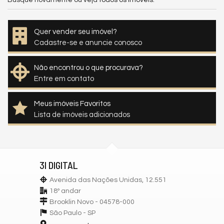
Busque novamente ou veja
todos os imóveis
.
Quer vender seu imóvel?
Cadastre-se e anuncie conosco
Não encontrou o que procurava?
Entre em contato
Meus imóveis Favoritos
Lista de imóveis adicionados
3I DIGITAL
Avenida das Nações Unidas, 12.551
18º andar
Brooklin Novo - 04578-000
São Paulo -
SP