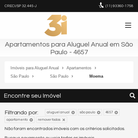
CRECI/SP 32.445-J
(11)
93360-1758
Apartamentos para Aluguel Anual em São
Paulo - 4657
Imóveis para Aluguel Anual
Apartamentos
São Paulo
São Paulo
Moema
Encontre seu Imóvel
Filtrando por:
aluguel anual
são paulo
4657
apartamento
remover todos
Não foram encontrados imóveis com os critérios solicitados.