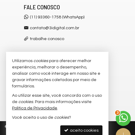
FALE CONOSCO
(11) 93360-1758 (WhatsApp)
contato@3idigital.com.br
trabalhe conosco
Utilizamos
cookies
para oferecer melhor
VEJA MAIS
experiência, melhorar o desempenho,
receba nosso newsletter
analisar como você interage em nosso site e
gravar informações coletadas por meio de
cadastre seu imóvel
formulários.
imóveis favoritos
Ao utilizar esse site, você concorda com o uso
de
cookies
. Para mais informações visite
mapa de imóveis
Política de Privacidade
.
3
Você aceita o uso de
cookies
?
©
2026
CRECI/SP 32.445-J
Política de Privacidade
aceito cookies