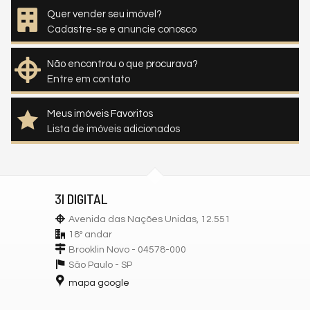
Quer vender seu imóvel?
Cadastre-se e anuncie conosco
Não encontrou o que procurava?
Entre em contato
Meus imóveis Favoritos
Lista de imóveis adicionados
3I DIGITAL
Avenida das Nações Unidas, 12.551
18º andar
Brooklin Novo - 04578-000
São Paulo -
SP
mapa google