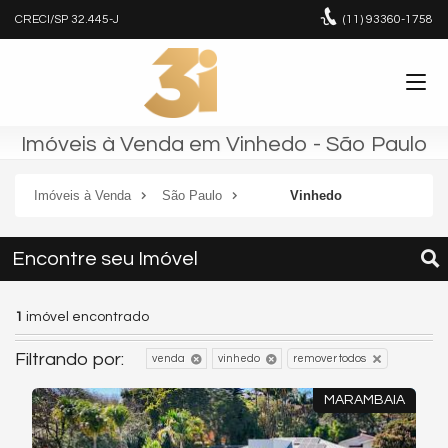
CRECI/SP 32.445-J
(11)
93360-1758
Imóveis à Venda em Vinhedo - São Paulo
Imóveis à Venda
São Paulo
Vinhedo
Encontre seu Imóvel
1
imóvel encontrado
Filtrando por:
venda
vinhedo
remover todos
MARAMBAIA