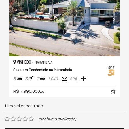
VINHEDO -
MARAMBAIA
#817
Casa em Condomínio no Marambaia
5
6
7
1.640,
824,
00
00
R$ 7.990.000,
00
1
imóvel encontrado
(nenhuma avaliação)