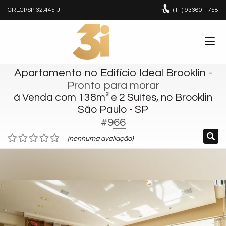
CRECI/SP 32.445-J
(11)
93360-1758
Apartamento no Edifício Ideal Brooklin
-
Pronto para morar
à Venda com 138m² e 2 Suítes, no Brooklin
São Paulo - SP
#966
(nenhuma avaliação)