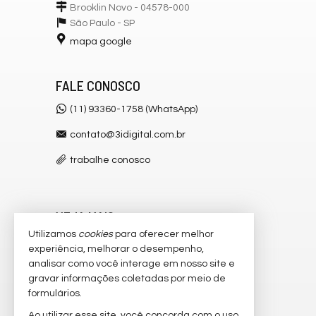
Brooklin Novo - 04578-000
São Paulo -
SP
mapa google
FALE CONOSCO
(11) 93360-1758 (WhatsApp)
contato@3idigital.com.br
trabalhe conosco
VEJA MAIS
Utilizamos
cookies
para oferecer melhor
receba nosso newsletter
experiência, melhorar o desempenho,
analisar como você interage em nosso site e
cadastre seu imóvel
gravar informações coletadas por meio de
imóveis favoritos
formulários.
Ao utilizar esse site, você concorda com o uso