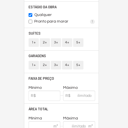
ESTÁGIO DA OBRA
Qualquer
Pronto para morar
1
SUÍTES
1+
2+
3+
4+
5+
GARAGENS
1+
2+
3+
4+
5+
FAIXA DE PREÇO
Mínimo
Máximo
ÁREA TOTAL
Mínima
Máxima