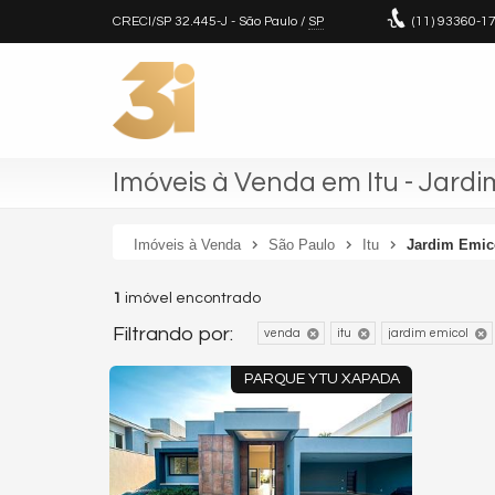
CRECI/SP 32.445-J
- São Paulo /
SP
(11)
93360-1
Imóveis à Venda em Itu - Jardi
Imóveis à Venda
São Paulo
Itu
Jardim Emic
1
imóvel encontrado
Filtrando por:
venda
itu
jardim emicol
PARQUE YTU XAPADA