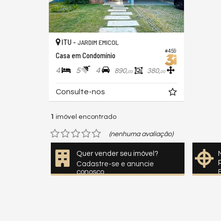
ITU -
JARDIM EMICOL
#459
Casa em Condomínio
4
5
4
890,
380,
00
00
Consulte-nos
1
imóvel encontrado
(nenhuma avaliação)
Quer vender seu imóvel?
Cadastre-se e anuncie
conosco