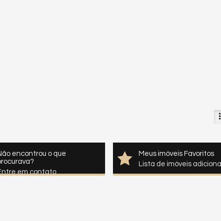
Não encontrou o que
Meus imóveis Favoritos
procurava?
Lista de imóveis adicion
Entre em contato