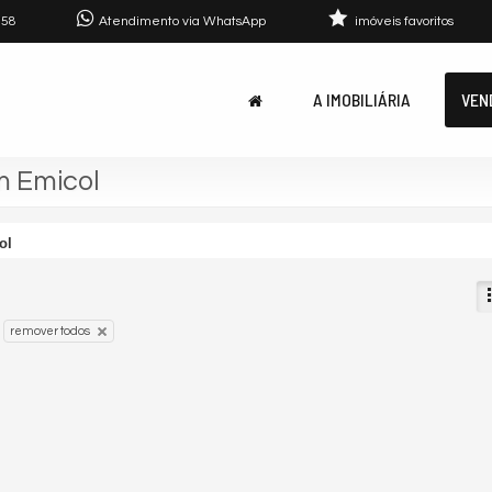
758
Atendimento via WhatsApp
imóveis favoritos
A IMOBILIÁRIA
VEN
m Emicol
ol
remover todos