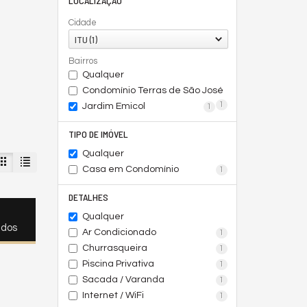
LOCALIZAÇÃO
Cidade
ITU (1)
Bairros
Qualquer
Condomínio Terras de São José
1
Jardim Emicol
1
TIPO DE IMÓVEL
Qualquer
Casa em Condomínio
1
DETALHES
Qualquer
ados
Ar Condicionado
1
Churrasqueira
1
Piscina Privativa
1
Sacada / Varanda
1
Internet / WiFi
1