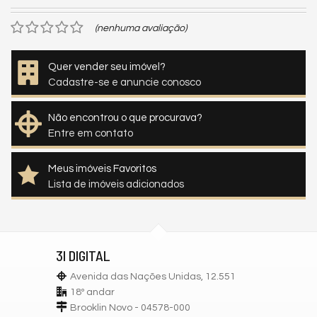
(nenhuma avaliação)
Quer vender seu imóvel?
Cadastre-se e anuncie conosco
Não encontrou o que procurava?
Entre em contato
Meus imóveis Favoritos
Lista de imóveis adicionados
3I DIGITAL
Avenida das Nações Unidas, 12.551
18º andar
Brooklin Novo - 04578-000