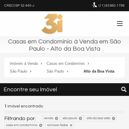
CRECI/SP 32.445-J
(11)
93360-1758
Casas em Condomínio à Venda em São
Paulo - Alto da Boa Vista
Imóveis à Venda
Casas em Condomínio
São Paulo
São Paulo
Alto da Boa Vista
Encontre seu Imóvel
1
imóvel encontrado
Filtrando por:
venda
são paulo
alto da boa vista
casa em condomínio
remover todos