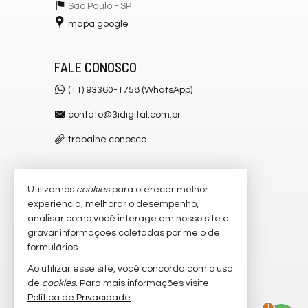
São Paulo -
SP
mapa google
FALE CONOSCO
(11) 93360-1758 (WhatsApp)
contato@3idigital.com.br
trabalhe conosco
Utilizamos
cookies
para oferecer melhor
VEJA MAIS
experiência, melhorar o desempenho,
receba nosso newsletter
analisar como você interage em nosso site e
gravar informações coletadas por meio de
cadastre seu imóvel
formulários.
imóveis favoritos
Ao utilizar esse site, você concorda com o uso
de
cookies
. Para mais informações visite
mapa de imóveis
Política de Privacidade
.