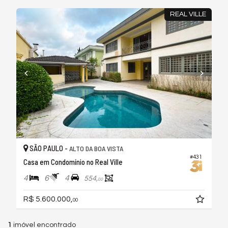
REAL VILLE
SÃO PAULO -
ALTO DA BOA VISTA
#431
Casa em Condomínio no Real Ville
4
6
4
554,
00
R$ 5.600.000,
00
1
imóvel encontrado