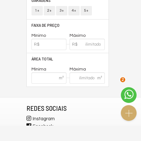
GARAGENS
1+
2+
3+
4+
5+
FAIXA DE PREÇO
Mínimo
Máximo
ÁREA TOTAL
Mínima
Máxima
2
REDES SOCIAIS
Instagram
Facebook
YouTube