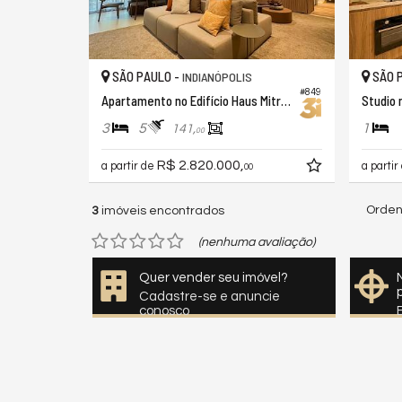
SÃO PAULO -
SÃO 
INDIANÓPOLIS
#849
Apartamento no Edifício Haus Mitre Moema
Studio 
3
5
1
141,
00
R$ 2.820.000,
a partir de
a partir
00
Orden
3
imóveis encontrados
(nenhuma avaliação)
Quer vender seu imóvel?
Cadastre-se e anuncie
conosco