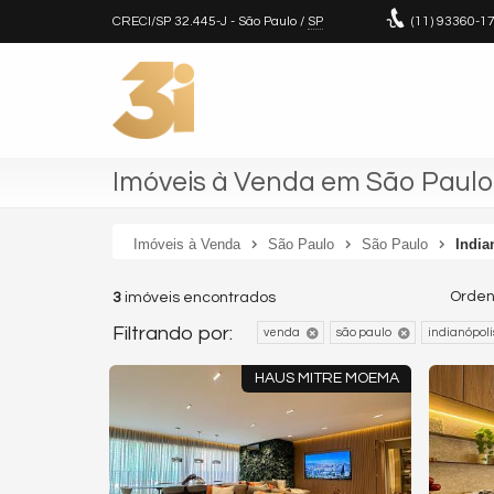
CRECI/SP 32.445-J
- São Paulo /
SP
(11)
93360-1
Imóveis à Venda em São Paulo 
Imóveis à Venda
São Paulo
São Paulo
India
Orden
3
imóveis encontrados
Filtrando por:
venda
são paulo
indianópoli
HAUS MITRE MOEMA