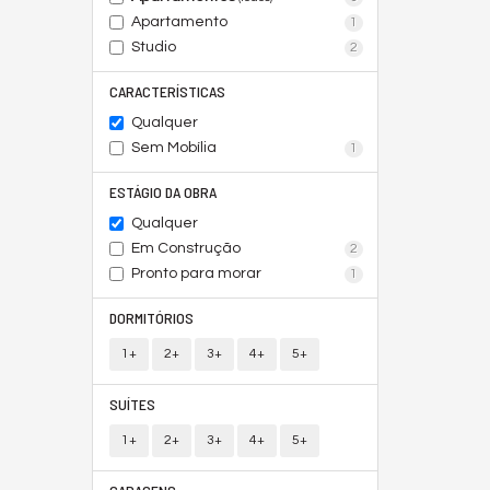
Apartamento
1
Studio
2
CARACTERÍSTICAS
Qualquer
Sem Mobília
1
ESTÁGIO DA OBRA
Qualquer
Em Construção
2
Pronto para morar
1
DORMITÓRIOS
1+
2+
3+
4+
5+
SUÍTES
1+
2+
3+
4+
5+