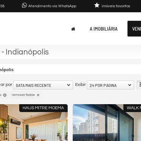
758
Atendimento via WhatsApp
imóveis favoritos
A IMOBILIÁRIA
VEN
- Indianópolis
nópolis
DATA MAIS RECENTE
24 POR PÁGINA
ar por
Exibir
s
remover todos
HAUS MITRE MOEMA
WALK