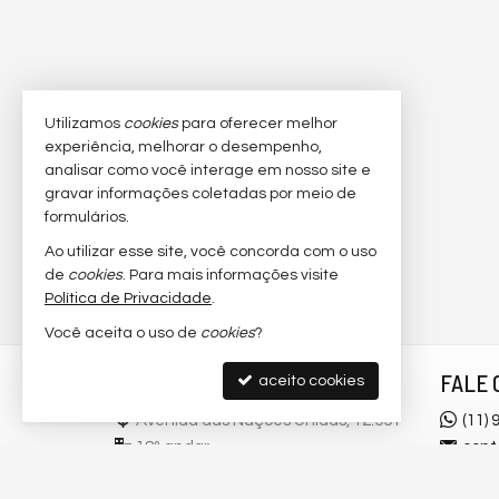
Utilizamos
cookies
para oferecer melhor
experiência, melhorar o desempenho,
analisar como você interage em nosso site e
gravar informações coletadas por meio de
formulários.
Ao utilizar esse site, você concorda com o uso
de
cookies
. Para mais informações visite
Política de Privacidade
.
Você aceita o uso de
cookies
?
3I DIGITAL
FALE 
aceito cookies
Avenida das Nações Unidas, 12.551
(11)
18º andar
cont
Brooklin Novo - 04578-000
trab