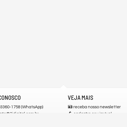
CONOSCO
VEJA MAIS
 93360-1758 (WhatsApp)
receba nosso newsletter
ato@3idigital.com.br
cadastre seu imóvel
alhe conosco
mapa de imóveis