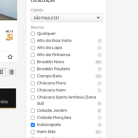
LOCALIZAÇÃO
Cidade
SÃO PAULO (3)
Bairros
#814
Qualquer
Alto da Boa Vista
2
Alto da Lapa
1
Alto de Pinheiros
1
Brooklin Novo
89
Brooklin Paulista
7
Campo Belo
52
Chácara Flora
1
Chácara Itaim
1
Chácara Santo Antônio (Zona
ados
Sul)
9
Cidade Jardim
6
Cidade Monções
1
Indianópolis
3
Itaim Bibi
61