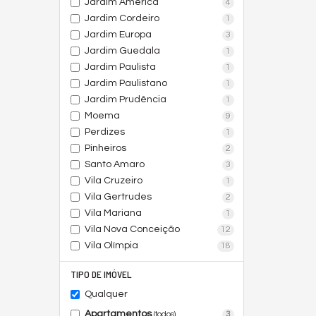
Jardim América
4
Jardim Cordeiro
1
Jardim Europa
3
Jardim Guedala
1
Jardim Paulista
1
Jardim Paulistano
1
Jardim Prudência
1
Moema
9
Perdizes
1
Pinheiros
2
Santo Amaro
3
Vila Cruzeiro
1
Vila Gertrudes
2
Vila Mariana
1
Vila Nova Conceição
12
Vila Olímpia
18
TIPO DE IMÓVEL
Qualquer
Apartamentos
3
(todos)