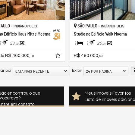
PAULO -
SÃO PAULO -
INDIANÓPOLIS
INDIANÓPOLIS
#850
no Edifício Haus Mitre Moema
Studio no Edifício Walk Moema
1
1
1
23,
25,
00
00
R$ 460.000,
R$ 480.000,
 de
00
00
DATA MAIS RECENTE
24 POR PÁGINA
ar por
Exibir
Não encontrou o que
Meus imóveis Favoritos
procurava?
Lista de imóveis adicion
Entre em contato