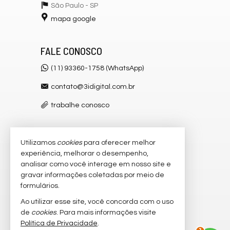
São Paulo -
SP
mapa google
FALE CONOSCO
(11) 93360-1758 (WhatsApp)
contato@3idigital.com.br
trabalhe conosco
Utilizamos
cookies
para oferecer melhor
VEJA MAIS
experiência, melhorar o desempenho,
receba nosso newsletter
analisar como você interage em nosso site e
gravar informações coletadas por meio de
cadastre seu imóvel
formulários.
imóveis favoritos
Ao utilizar esse site, você concorda com o uso
de
cookies
. Para mais informações visite
mapa de imóveis
Política de Privacidade
.