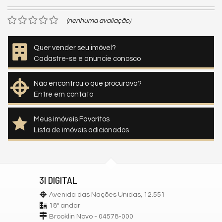
(nenhuma avaliação)
Quer vender seu imóvel?
Cadastre-se e anuncie conosco
Não encontrou o que procurava?
Entre em contato
Meus imóveis Favoritos
Lista de imóveis adicionados
3I DIGITAL
Avenida das Nações Unidas, 12.551
18º andar
Brooklin Novo - 04578-000