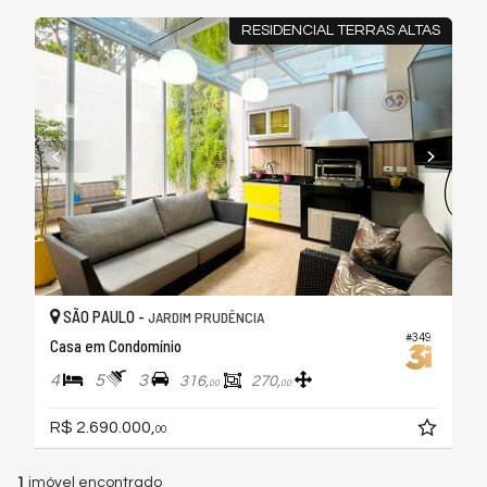
RESIDENCIAL TERRAS ALTAS
SÃO PAULO -
JARDIM PRUDÊNCIA
#349
Casa em Condomínio
4
5
3
316,
270,
00
00
R$ 2.690.000,
00
1
imóvel encontrado