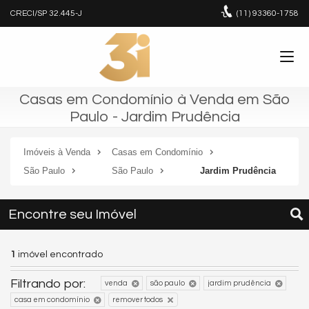
CRECI/SP 32.445-J
(11)
93360-1758
Casas em Condomínio à Venda em São
Paulo - Jardim Prudência
Imóveis à Venda
Casas em Condomínio
São Paulo
São Paulo
Jardim Prudência
Encontre seu Imóvel
1
imóvel encontrado
Filtrando por:
venda
são paulo
jardim prudência
casa em condomínio
remover todos