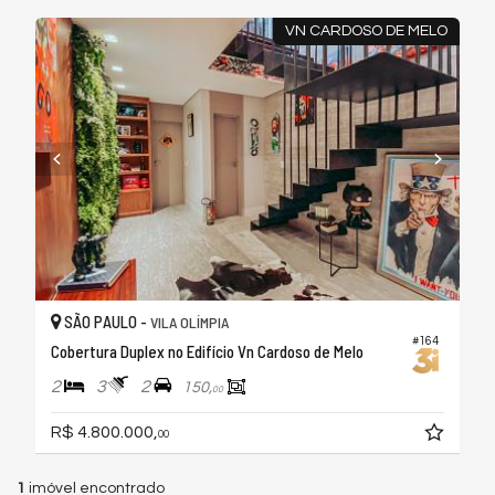
VN CARDOSO DE MELO
SÃO PAULO -
VILA OLÍMPIA
#164
Cobertura Duplex no Edifício Vn Cardoso de Melo
2
3
2
150,
00
R$ 4.800.000,
00
1
imóvel encontrado