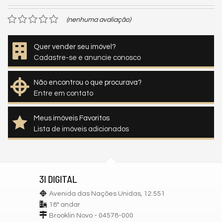
(nenhuma avaliação)
Quer vender seu imóvel?
Cadastre-se e anuncie conosco
Não encontrou o que procurava?
Entre em contato
Meus imóveis Favoritos
Lista de imóveis adicionados
3I DIGITAL
Avenida das Nações Unidas, 12.551
18º andar
Brooklin Novo - 04578-000