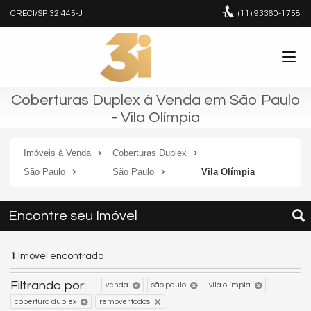
CRECI/SP 32.445-J
(11)
93360-1758
Coberturas Duplex à Venda em São Paulo
- Vila Olímpia
Imóveis à Venda
Coberturas Duplex
São Paulo
São Paulo
Vila Olímpia
Encontre seu Imóvel
1
imóvel encontrado
Filtrando por:
venda
são paulo
vila olímpia
cobertura duplex
remover todos