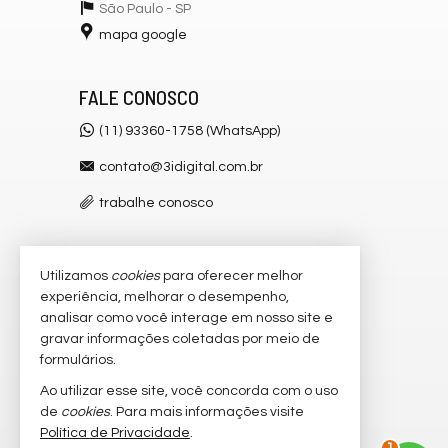
São Paulo -
SP
mapa google
FALE CONOSCO
(11) 93360-1758 (WhatsApp)
contato@3idigital.com.br
trabalhe conosco
Utilizamos
cookies
para oferecer melhor
VEJA MAIS
experiência, melhorar o desempenho,
receba nosso newsletter
analisar como você interage em nosso site e
gravar informações coletadas por meio de
cadastre seu imóvel
formulários.
imóveis favoritos
Ao utilizar esse site, você concorda com o uso
de
cookies
. Para mais informações visite
mapa de imóveis
Política de Privacidade
.