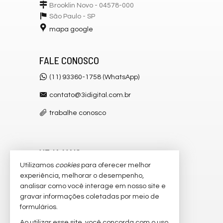
Brooklin Novo - 04578-000
São Paulo -
SP
mapa google
FALE CONOSCO
(11) 93360-1758 (WhatsApp)
contato@3idigital.com.br
trabalhe conosco
VEJA MAIS
Utilizamos
cookies
para oferecer melhor
receba nosso newsletter
experiência, melhorar o desempenho,
analisar como você interage em nosso site e
cadastre seu imóvel
gravar informações coletadas por meio de
imóveis favoritos
formulários.
Ao utilizar esse site, você concorda com o uso
2