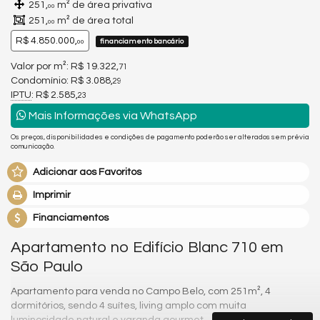
251,
m² de área privativa
00
251,
m² de área total
00
R$ 4.850.000,
financiamento bancário
00
Valor por m²: R$ 19.322,
71
Condomínio: R$ 3.088,
29
IPTU
: R$ 2.585,
23
Mais Informações via WhatsApp
Os preços, disponibilidades e condições de pagamento poderão ser alterados sem prévia
comunicação.
Adicionar aos Favoritos
Imprimir
Financiamentos
Apartamento no Edifício Blanc 710 em
São Paulo
Apartamento para venda no Campo Belo, com 251m², 4
dormitórios, sendo 4 suítes, living amplo com muita