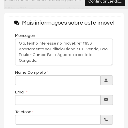
luminosidade natural e varanda gourmet.
Continuar Lendo...
O
Blanc 710
conta com lazer completo, garantindo o melhor
lifestyle para você e sua família. Os destaques são: espaço
gourmet, quadra esportiva, quadra de tênis, quadra infantil,
Mais informações sobre este imóvel
jardim, piscina aquecida, academia, salão de festas, sala de
jogos e segurança com monitoramento 24 horas.
Mensagem
O apartamento fica localizado no melhor do Campo Belo, uma
região que promove qualidade de vida e fácil acesso a
diversos pontos da cidade. O bairro por si só é repleto de
comércios locais, padarias, supermercados e restaurantes.
Próximo das principais vias e acesso como Jornalista Roberto
Marinho e Vereador José Diniz.
Nome Completo
Condições de pagamento: À vista ou financiamento. Agende
uma visita e vivencie uma experiência única!
Email
Características do Imóvel
Telefone
Área de Serviço
Living