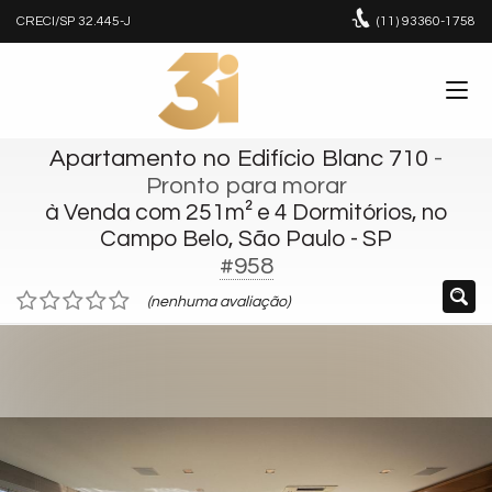
CRECI/SP 32.445-J
(11)
93360-1758
Apartamento no Edifício Blanc 710
-
Pronto para morar
à Venda com 251m² e 4 Dormitórios, no
Campo Belo, São Paulo - SP
#958
(nenhuma avaliação)