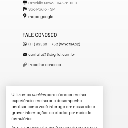
Brooklin Novo - 04578-000
São Paulo -
SP
mapa google
FALE CONOSCO
(11) 93360-1758 (WhatsApp)
contato@3idigital.com.br
trabalhe conosco
VEJA MAIS
Utilizamos
cookies
para oferecer melhor
receba nosso newsletter
experiência, melhorar o desempenho,
analisar como você interage em nosso site e
cadastre seu imóvel
gravar informações coletadas por meio de
imóveis favoritos
formulários.
Ao utilizar esse site, você concorda com o uso