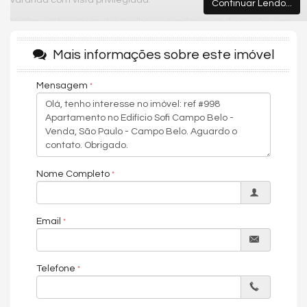
varanda com vista privilegiada.
Continuar Lendo...
Venha conhecer um dos melhores condomínios da região, com
lazer completo, garantindo o melhor lifestyle para você e sua
família. Possui 2 vagas de garagem, pet place, churrasqueira,
Mais informações sobre este imóvel
espaço gourmet, lavanderia coletiva, jardim, piscina aquecida,
piscina adulto e infantil, academia, salão de festas, salão de
Mensagem
jogos e segurança com monitoramento 24 horas.
Localizado no melhor do Campo Belo, uma região que promove
qualidade de vida e fácil acesso a diversos pontos da cidade. O
bairro por si só é repleto de comércios locais, padarias,
supermercados e restaurantes. Próximo das principais vias e
acesso como Jornalista Roberto Marinho e Vereador José Diniz.
Nome Completo
Condições de pagamento: À vista ou financiamento. Agende
uma visita e vivencie uma experiência única!
Email
Características do Imóvel
Ar Condicionado
Telefone
Internet / WiFi
Piso Porcelanato
TV a Cabo