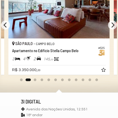
Pìscina Térmica
SÃO PAULO -
CAMPO BELO
#535
Apartamento no Edifício Stella Campo Belo
3
4
2
145,
00
R$ 3.350.000,
00
3I DIGITAL
Avenida das Nações Unidas, 12.551
18º andar