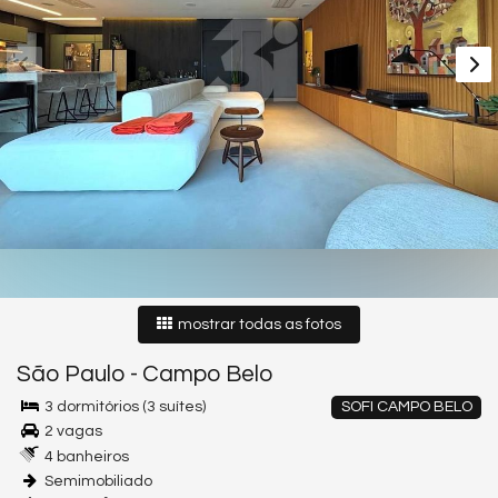
mostrar todas as fotos
São Paulo
-
Campo Belo
3 dormitórios (3 suítes)
SOFI CAMPO BELO
2 vagas
4 banheiros
Semimobiliado