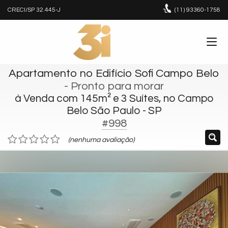
CRECI/SP 32.445-J
(11)
93360-1758
Apartamento no Edifício Sofi Campo Belo
- Pronto para morar
à Venda com 145m² e 3 Suítes, no Campo
Belo São Paulo - SP
#998
(nenhuma avaliação)