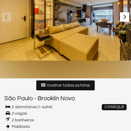
mostrar todas as fotos
São Paulo
-
Brooklin Novo
2 dormitórios (1 suíte)
O PARQUE
2 vagas
2 banheiros
Mobiliado