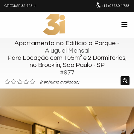
CRECI/SP 32.445-J
(11)
93360-1758
Apartamento no Edifício o Parque
-
Aluguel Mensal
Para Locação com 105m² e 2 Dormitórios,
no Brooklin, São Paulo - SP
#977
(nenhuma avaliação)