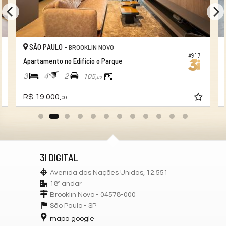
SÃO PAULO -
BROOKLIN NOVO
#917
Apartamento no Edifício o Parque
3
4
2
105,
00
R$ 19.000,
00
3I DIGITAL
Avenida das Nações Unidas, 12.551
18º andar
Brooklin Novo - 04578-000
São Paulo -
SP
mapa google