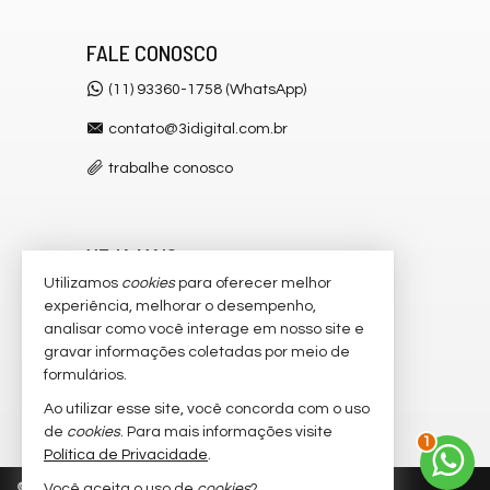
FALE CONOSCO
(11) 93360-1758 (WhatsApp)
contato@3idigital.com.br
trabalhe conosco
VEJA MAIS
Utilizamos
cookies
para oferecer melhor
receba nosso newsletter
experiência, melhorar o desempenho,
analisar como você interage em nosso site e
cadastre seu imóvel
gravar informações coletadas por meio de
imóveis favoritos
formulários.
Ao utilizar esse site, você concorda com o uso
2
mapa de imóveis
de
cookies
. Para mais informações visite
Política de Privacidade
.
©
2026
CRECI/SP 32.445-J
Política de Privacidade
Você aceita o uso de
cookies
?