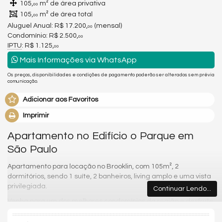
105,
m² de área privativa
00
105,
m² de área total
00
Aluguel Anual:
R$ 17.200,
(mensal)
00
Condomínio: R$ 2.500,
00
IPTU
: R$ 1.125,
00
Mais Informações via WhatsApp
Os preços, disponibilidades e condições de pagamento poderão ser alterados sem prévia
comunicação.
Adicionar aos Favoritos
Imprimir
Apartamento no Edifício o Parque em
São Paulo
Apartamento para locação no Brooklin, com 105m², 2
dormitórios, sendo 1 suíte, 2 banheiros, living amplo e uma vista
privilegiada.
Continuar Lendo...
Venha para um dos melhores condomínios da região e desfrute
com sua família e amigos toda qualidade de vida que você
merece. O Parque possui 4 vagas de garagem, piscina, salão