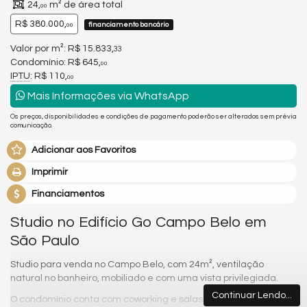
24,
m² de área total
00
R$ 380.000,
financiamento bancário
00
Valor por m²: R$ 15.833,
33
Condomínio: R$ 645,
00
IPTU
: R$ 110,
00
Mais Informações via WhatsApp
Os preços, disponibilidades e condições de pagamento poderão ser alterados sem prévia
comunicação.
Adicionar aos Favoritos
Imprimir
Financiamentos
Studio no Edifício Go Campo Belo em
São Paulo
Studio para venda no Campo Belo, com 24m², ventilação
natural no banheiro, mobiliado e com uma vista privilegiada.
Continuar Lendo...
O condomínio
conta com coworking e salas de reunião com wifi,