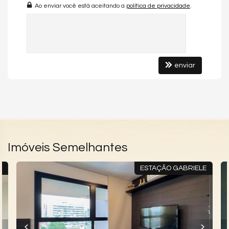
Elevador
Ao enviar você está aceitando a
política de privacidade
.
Coworking
Mini Mercado
Lavanderia Coletiva
Sala de Reunião
enviar
Imóveis Semelhantes
O
ESTAÇÃO GABRIELE