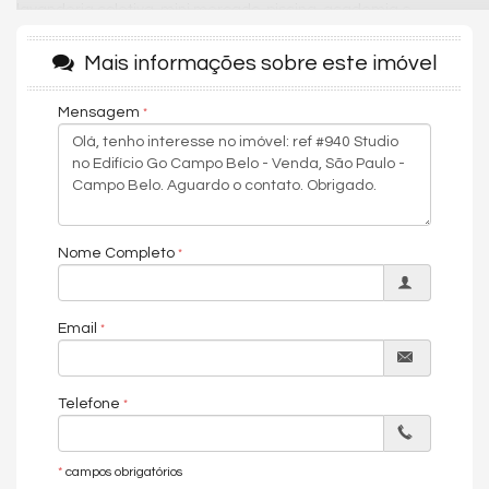
lavanderia coletiva, mini mercado, piscina, academia e
segurança com monitoramento 24 horas.
Mais informações sobre este imóvel
O apartamento fica localizado no melhor do Campo Belo, uma
região que promove qualidade de vida e fácil acesso a
Mensagem
diversos pontos da cidade. O bairro por si só é repleto de
comércios locais, padarias, supermercados e restaurantes.
Próximo das principais vias e acesso como Jornalista Roberto
Marinho e Vereador José Diniz.
Condições de pagamento: À vista ou financiamento. Agende
uma visita e vivencie uma experiência única!
Nome Completo
Características do Imóvel
Ar Condicionado
Email
Móveis Planejados
Cozinha
Características do Empreendimento
Telefone
Piscina
Espaço Fitness
Portaria 24h
*
campos obrigatórios
Câmeras de Segurança