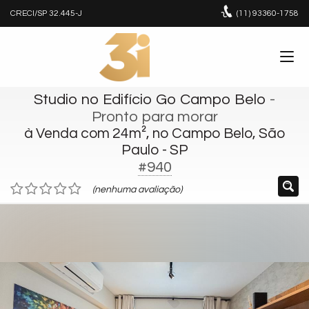
CRECI/SP 32.445-J
(11)
93360-1758
Studio no Edifício Go Campo Belo
-
Pronto para morar
à Venda com 24m², no Campo Belo, São
Paulo - SP
#940
(nenhuma avaliação)