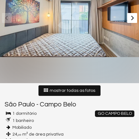
mostrar todas as fotos
São Paulo
-
Campo Belo
1 dormitório
GO CAMPO BELO
1 banheiro
Mobiliado
24,
m² de área privativa
00