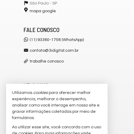
São Paulo -
SP
mapa google
FALE CONOSCO
(11) 93360-1758 (WhatsApp)
contato@3idigital.com.br
trabalhe conosco
VEJA MAIS
Utilizamos
cookies
para oferecer melhor
receba nosso newsletter
experiência, melhorar o desempenho,
analisar como você interage em nosso site e
cadastre seu imóvel
gravar informações coletadas por meio de
imóveis favoritos
formulários.
Ao utilizar esse site, você concorda com o uso
2
mapa de imóveis
de
cookies
. Para mais informações visite