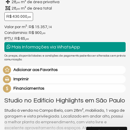
28,
m² de área privativa
00
28,
m² de área total
00
R$ 430.000,
00
Valor por m²: R$ 15.357,
14
Condomínio: R$ 900,
00
IPTU
: R$ 65,
00
Mais Informações via WhatsApp
Os preços, disponibilidades e condições de pagamento poderão ser alterados sem prévia
comunicação.
Adicionar aos Favoritos
Imprimir
Financiamentos
Studio no Edifício Highlights em São Paulo
Studio à venda no Campo Belo, com 28m², mobiliado, 1 vaga de
garagem e vista privilegiada. Localizado em andar alto, possui
a melhor planta do empreendimento, com vista livre e
excelente aproveitamento dos espaços. Atualmente em