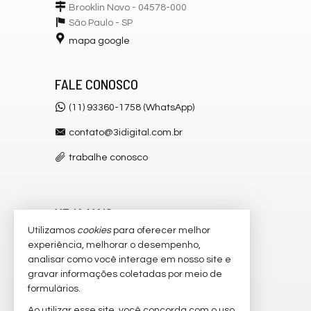
Brooklin Novo - 04578-000
São Paulo -
SP
mapa google
FALE CONOSCO
(11) 93360-1758 (WhatsApp)
contato@3idigital.com.br
trabalhe conosco
VEJA MAIS
Utilizamos
cookies
para oferecer melhor
receba nosso newsletter
experiência, melhorar o desempenho,
analisar como você interage em nosso site e
cadastre seu imóvel
gravar informações coletadas por meio de
imóveis favoritos
formulários.
Ao utilizar esse site, você concorda com o uso