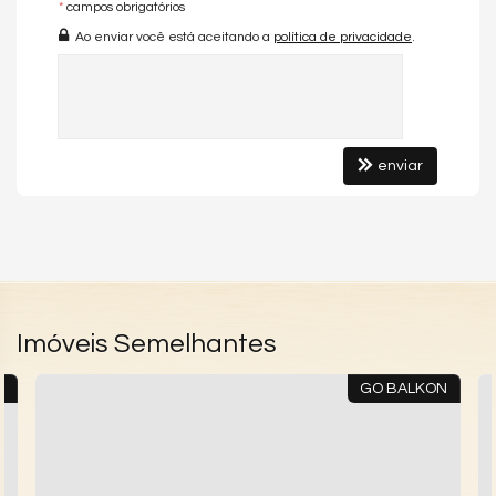
*
campos obrigatórios
Piscina
Quadra Esportiva
Ao enviar você está aceitando a
política de privacidade
.
Portaria 24h
Portão Eletrônico
Playground
Brinquedoteca
enviar
Imóveis Semelhantes
N
GO BALKON