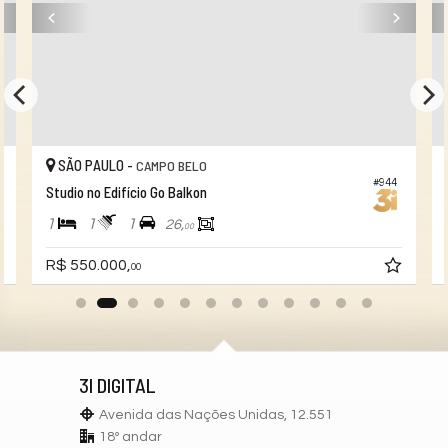
SÃO PAULO -
CAMPO BELO
#944
Studio no Edifício Go Balkon
1
1
1
26,
00
R$ 550.000,
00
3I DIGITAL
Avenida das Nações Unidas, 12.551
18º andar