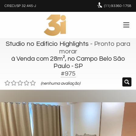
CRECI/SP 32.445-J
(11)
93360-1758
Studio no Edifício Highlights
- Pronto para
morar
à Venda com 28m², no Campo Belo São
Paulo - SP
#975
(nenhuma avaliação)