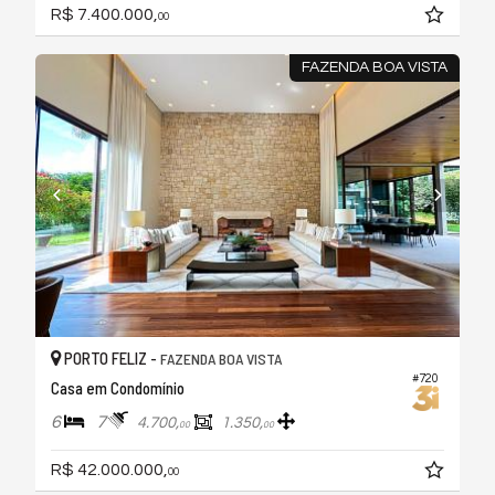
R$ 7.400.000,
00
FAZENDA BOA VISTA
PORTO FELIZ -
FAZENDA BOA VISTA
#720
Casa em Condomínio
6
7
4.700,
1.350,
00
00
R$ 42.000.000,
00