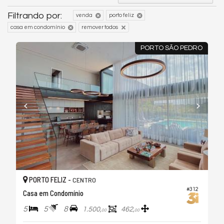
Filtrando por:
venda
porto feliz
casa em condomínio
remover todos
PORTO SÃO PEDRO
PORTO FELIZ -
CENTRO
#312
Casa em Condomínio
5
5
8
1.500,
462,
00
00