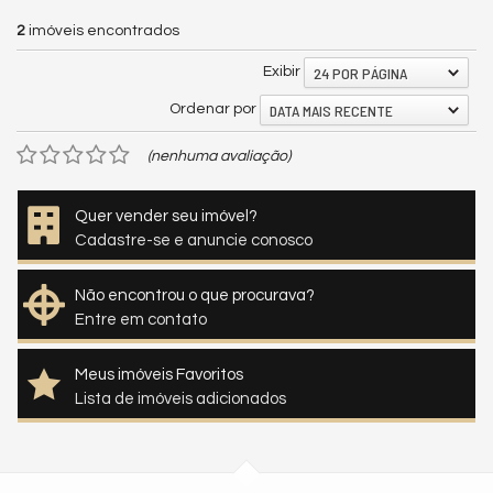
2
imóveis encontrados
24 POR PÁGINA
Exibir
DATA MAIS RECENTE
Ordenar por
(nenhuma avaliação)
Quer vender seu imóvel?
Cadastre-se e anuncie conosco
Não encontrou o que procurava?
Entre em contato
Meus imóveis Favoritos
Lista de imóveis adicionados