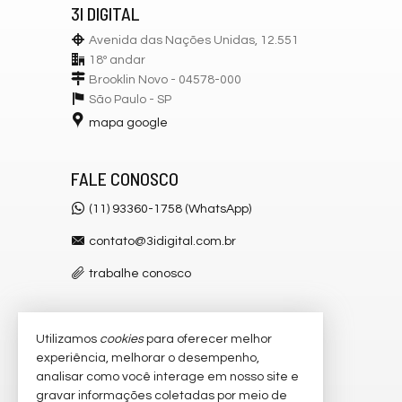
3I DIGITAL
Avenida das Nações Unidas, 12.551
18º andar
Brooklin Novo - 04578-000
São Paulo -
SP
mapa google
FALE CONOSCO
(11) 93360-1758 (WhatsApp)
contato@3idigital.com.br
trabalhe conosco
Utilizamos
cookies
para oferecer melhor
VEJA MAIS
experiência, melhorar o desempenho,
receba nosso newsletter
analisar como você interage em nosso site e
gravar informações coletadas por meio de