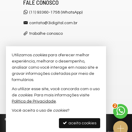
FALE CONOSCO
(11) 93360-1758 (WhatsApp)
contato@3idigital.com.br
trabalhe conosco
Utilizamos
cookies
para oferecer melhor
VEJA MAIS
experiência, melhorar o desempenho,
receba nosso newsletter
analisar como você interage em nosso site e
gravar informações coletadas por meio de
cadastre seu imóvel
formulários.
imóveis favoritos
Ao utilizar esse site, você concorda com o uso
de
cookies
. Para mais informações visite
mapa de imóveis
Política de Privacidade
.
2
Você aceita o uso de
cookies
?
©
2026
CRECI/SP 32.445-J
Política de Privacidade
aceito cookies