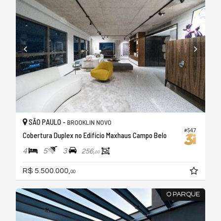
SÃO PAULO -
BROOKLIN NOVO
#547
Cobertura Duplex no Edifício Maxhaus Campo Belo
4
5
3
256,
00
R$ 5.500.000,
00
O PARQUE