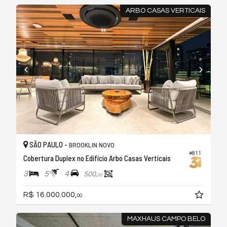
ARBO CASAS VERTICAIS
SÃO PAULO -
BROOKLIN NOVO
#811
Cobertura Duplex no Edifício Arbo Casas Verticais
3
5
4
500,
00
R$ 16.000.000,
00
MAXHAUS CAMPO BELO