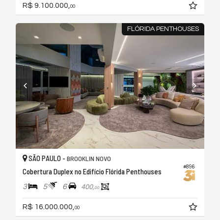
R$ 9.100.000,
00
FLÓRIDA PENTHOUSES
SÃO PAULO -
BROOKLIN NOVO
#896
Cobertura Duplex no Edifício Flórida Penthouses
3
5
6
400,
00
R$ 16.000.000,
00