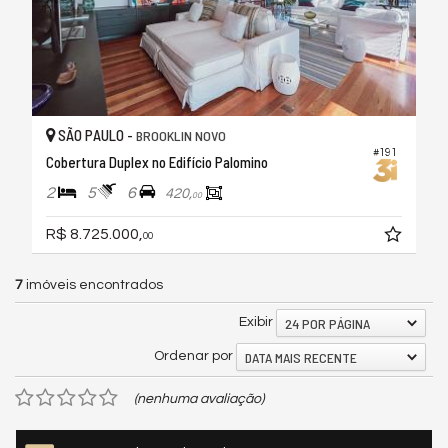
SÃO PAULO -
BROOKLIN NOVO
#191
Cobertura Duplex no Edifício Palomino
2
5
6
420,
00
R$ 8.725.000,
00
7
imóveis encontrados
24 POR PÁGINA
Exibir
DATA MAIS RECENTE
Ordenar por
(nenhuma avaliação)