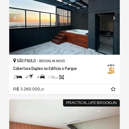
SÃO PAULO -
BROOKLIN NOVO
#484
Cobertura Duplex no Edifício o Parque
2
4
4
176,
00
R$ 3.260.000,
00
PRACTICAL LIFE BROOKLIN