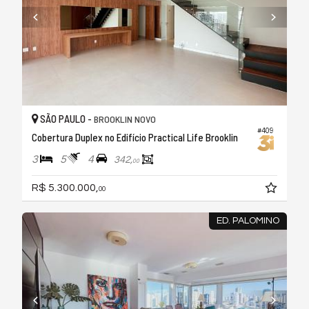
SÃO PAULO -
BROOKLIN NOVO
#409
Cobertura Duplex no Edifício Practical Life Brooklin
3
5
4
342,
00
R$ 5.300.000,
00
ED. PALOMINO