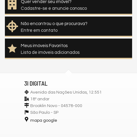
Quer vender seu imóvel?
Cadastre-se e anuncie conosco
Não encontrou o que procurava?
Entre em contato
Meus imóveis Favoritos
Lista de imóveis adicionados
3I DIGITAL
Avenida das Nações Unidas, 12.551
18º andar
Brooklin Novo - 04578-000
São Paulo -
SP
mapa google