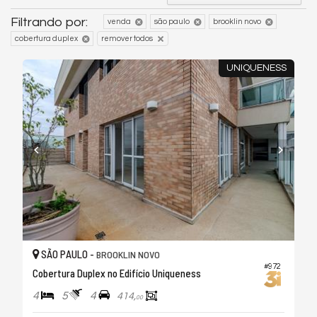
Filtrando por:
venda
são paulo
brooklin novo
cobertura duplex
remover todos
UNIQUENESS
SÃO PAULO -
BROOKLIN NOVO
#972
Cobertura Duplex no Edifício Uniqueness
4
5
4
414,
00