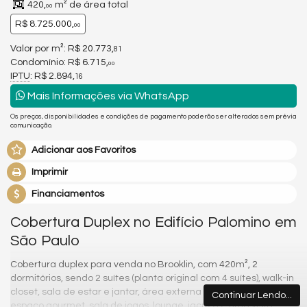
420,
m² de área total
00
R$ 8.725.000,
00
Valor por m²: R$ 20.773,
81
Condomínio: R$ 6.715,
00
IPTU
: R$ 2.894,
16
Mais Informações via WhatsApp
Os preços, disponibilidades e condições de pagamento poderão ser alterados sem prévia
comunicação.
Adicionar aos Favoritos
Imprimir
Financiamentos
Cobertura Duplex no Edifício Palomino em
São Paulo
Cobertura duplex para venda no Brooklin, com 420m², 2
dormitórios, sendo 2 suítes (planta original com 4 suítes), walk-in
closet, sala de estar e jantar, área externa com sala de TV,
Continuar Lendo...
espaço gourmet, sala de jogos, lounge, jacuzzi e uma vista