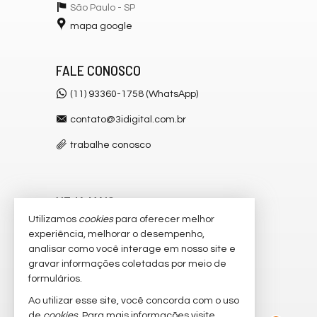
São Paulo -
SP
mapa google
FALE CONOSCO
(11) 93360-1758 (WhatsApp)
contato@3idigital.com.br
trabalhe conosco
VEJA MAIS
Utilizamos
cookies
para oferecer melhor
receba nosso newsletter
experiência, melhorar o desempenho,
analisar como você interage em nosso site e
cadastre seu imóvel
gravar informações coletadas por meio de
imóveis favoritos
formulários.
Ao utilizar esse site, você concorda com o uso
2
mapa de imóveis
de
cookies
. Para mais informações visite