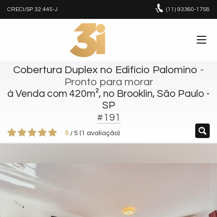
CRECI/SP 32.445-J
(11)
93360-1758
Cobertura Duplex no Edifício Palomino
-
Pronto para morar
à Venda com 420m², no Brooklin, São Paulo -
SP
#191
5
/
5
(
1
avaliação)