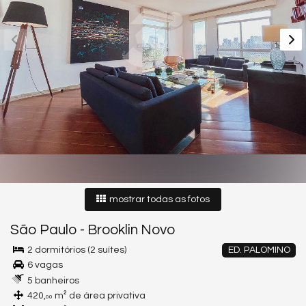
mostrar todas as fotos
São Paulo
-
Brooklin Novo
2 dormitórios (2 suítes)
ED. PALOMINO
6 vagas
5 banheiros
420,
m² de área privativa
00