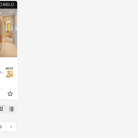
O BELO
#844
Apartamento no Edifício Sofi Campo Belo
3
›