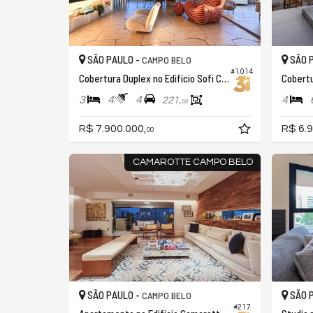
SÃO PAULO -
SÃO 
CAMPO BELO
#1.014
Cobertura Duplex no Edifício Sofi Campo Belo
3
4
4
4
221,
00
R$ 7.900.000,
R$ 6.9
00
CAMAROTTE CAMPO BELO
SÃO PAULO -
SÃO 
CAMPO BELO
#217