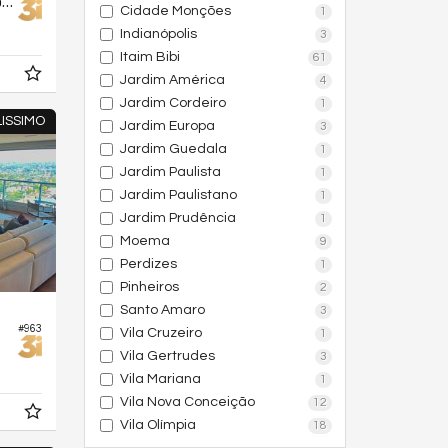
Apartamento no Edifício Sofi Campo Belo
Cidade Monções
1
Indianópolis
3
Itaim Bibi
61
Jardim América
4
Jardim Cordeiro
1
ISSIMO
Jardim Europa
3
Jardim Guedala
1
Jardim Paulista
1
Jardim Paulistano
1
Jardim Prudência
1
Moema
9
Perdizes
1
Pinheiros
2
Santo Amaro
3
#963
Vila Cruzeiro
1
Vila Gertrudes
3
Vila Mariana
1
Vila Nova Conceição
12
Vila Olímpia
18