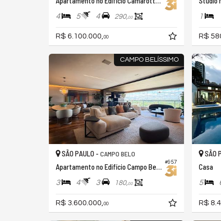
Apartamento no Edifício Camarotte Campo Belo
Studio 
4
5
4
1
290,
00
R$ 6.100.000,
R$ 58
00
CAMPO BELÍSSIMO
SÃO PAULO -
SÃO 
CAMPO BELO
#957
Apartamento no Edifício Campo Belíssimo
Casa
3
4
3
5
180,
00
R$ 3.600.000,
R$ 8.4
00