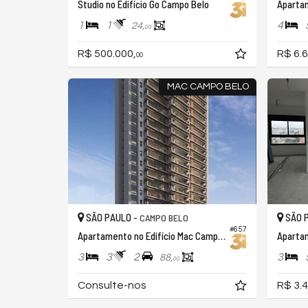
Studio no Edifício Go Campo Belo
1
1
4
24,
00
R$ 500.000,
R$ 6.6
00
MAC CAMPO BELO
SÃO PAULO -
SÃO 
CAMPO BELO
#657
Apartamento no Edifício Mac Campo Belo
3
3
2
3
88,
00
Consulte-nos
R$ 3.4