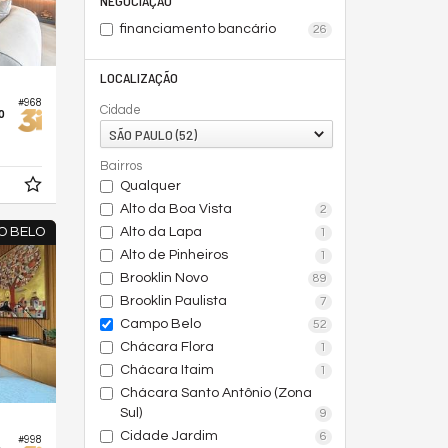
NEGOCIAÇÃO
financiamento bancário
26
LOCALIZAÇÃO
#968
o
Cidade
SÃO PAULO (52)
Bairros
Qualquer
Alto da Boa Vista
2
Alto da Lapa
O BELO
1
Alto de Pinheiros
1
Brooklin Novo
89
Brooklin Paulista
7
Campo Belo
52
Chácara Flora
1
Chácara Itaim
1
Chácara Santo Antônio (Zona
Sul)
9
Cidade Jardim
6
#998