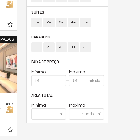
SUÍTES
1+
2+
3+
4+
5+
GARAGENS
PALAIS
1+
2+
3+
4+
5+
FAIXA DE PREÇO
Mínimo
Máximo
ÁREA TOTAL
#867
Mínima
Máxima
o no Edifício Grand Palais