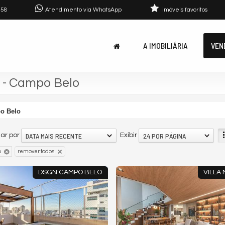
758
Atendimento via WhatsApp
imóveis favoritos
A IMOBILIÁRIA
VEN
 - Campo Belo
o Belo
DATA MAIS RECENTE
24 POR PÁGINA
ar por
Exibir
o
remover todos
DSGN CAMPO BELO
VILLA