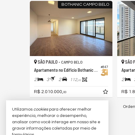
BOTHANIC CAMPO BELO
SÃO PAULO -
SÃO 
CAMPO BELO
#847
Apartamento no Edifício Bothanic Campo Belo
2
3
2
2
112,
00
R$ 2.010.000,
R$ 1.8
00
Orden
52
imóveis encontrados
Utilizamos
cookies
para oferecer melhor
experiência, melhorar o desempenho,
analisar como você interage em nosso site e
4,5
/
5
(
4
avaliações)
gravar informações coletadas por meio de
formulários.