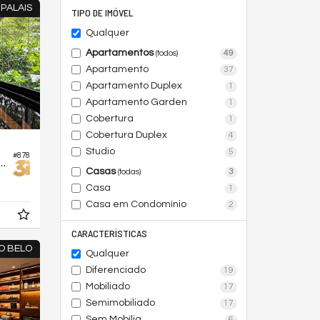
PALAIS
TIPO DE IMÓVEL
Qualquer
Apartamentos
49
(todos)
Apartamento
37
Apartamento Duplex
1
Apartamento Garden
1
Cobertura
1
Cobertura Duplex
4
Studio
5
#878
o no Edifício Grand Palais
Casas
3
(todas)
Casa
1
Casa em Condomínio
2
CARACTERÍSTICAS
O BELO
Qualquer
Diferenciado
19
Mobiliado
17
Semimobiliado
17
Sem Mobília
6