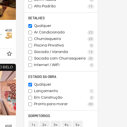
Alto Padrão
15
DETALHES
Qualquer
#928
Ar Condicionado
Edifício Gio Campo Belo
23
Churrasqueira
29
Piscina Privativa
8
Sacada / Varanda
14
Sacada com Churrasqueira
26
Internet / WiFi
5
O BELO
ESTÁGIO DA OBRA
Qualquer
Lançamento
1
Em Construção
2
Pronto para morar
49
DORMITÓRIOS
1+
2+
3+
4+
5+
#328