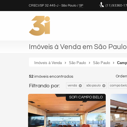
CRECI/SP 32.445-J
- São Paulo /
SP
(11)
93360-1
Imóveis à Venda em São Paulo
Imóveis à Venda
São Paulo
São Paulo
Camp
Orden
52
imóveis encontrados
Filtrando por:
venda
são paulo
campo bel
SOFI CAMPO BELO