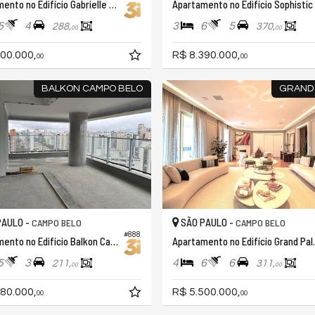
Apartamento no Edifício Gabrielle Campo Belo
Apartamento no Edifício Sophistic
5
4
3
6
5
288,
370,
00
00
00.000,
R$ 8.390.000,
00
00
BALKON CAMPO BELO
GRAND 
PAULO -
SÃO PAULO -
CAMPO BELO
CAMPO BELO
#888
Apartamento no Edifício Balkon Campo Belo
Apartament
5
3
4
6
6
211,
311,
00
00
80.000,
R$ 5.500.000,
00
00