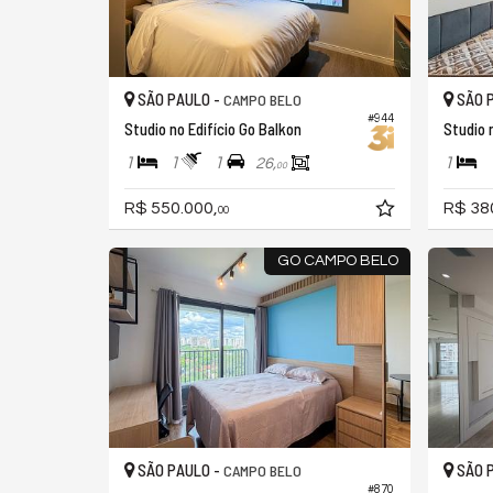
SÃO PAULO -
SÃO 
CAMPO BELO
#944
Studio no Edifício Go Balkon
Studio 
1
1
1
1
26,
00
R$ 550.000,
R$ 38
00
GO CAMPO BELO
SÃO PAULO -
SÃO 
CAMPO BELO
#870