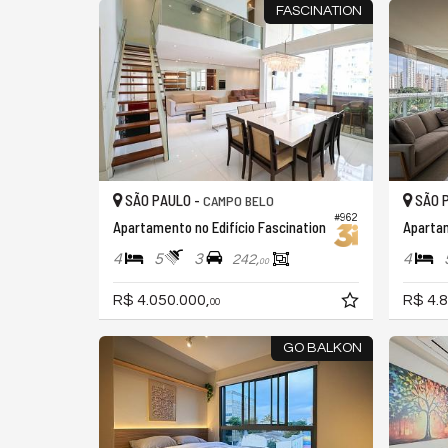
FASCINATION
SÃO PAULO -
SÃO 
CAMPO BELO
#962
Apartamento no Edifício Fascination
Apartam
4
5
3
4
242,
00
R$ 4.050.000,
R$ 4.8
00
GO BALKON