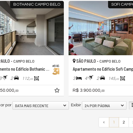
BOTHANIC CAMPO BELO
SOFI CAMP
PAULO -
SÃO PAULO -
CAMPO BELO
CAMPO BELO
#846
Apartamento no Edifício Bothanic Campo Belo
3
2
3
4
2
112,
145,
00
00
50.000,
R$ 3.900.000,
00
00
DATA MAIS RECENTE
24 POR PÁGINA
ar por
Exibir
‹
1
2