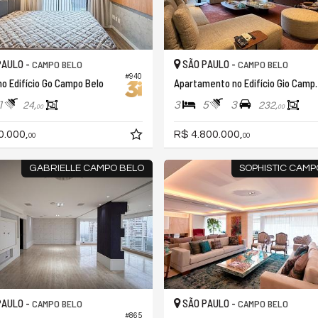
PAULO -
SÃO PAULO -
CAMPO BELO
CAMPO BELO
#940
no Edifício Go Campo Belo
Apartamento no 
1
3
5
3
24,
232,
00
00
0.000,
R$ 4.800.000,
00
00
GABRIELLE CAMPO BELO
SOPHISTIC CAMP
PAULO -
SÃO PAULO -
CAMPO BELO
CAMPO BELO
#865