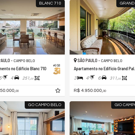
BLANC 710
GRAND 
PAULO -
SÃO PAULO -
CAMPO BELO
CAMPO BELO
#958
ento no Edifício Blanc 710
Apartament
5
4
3
4
6
251,
311,
00
00
50.000,
R$ 4.950.000,
00
00
GO CAMPO BELO
GIO CAMP