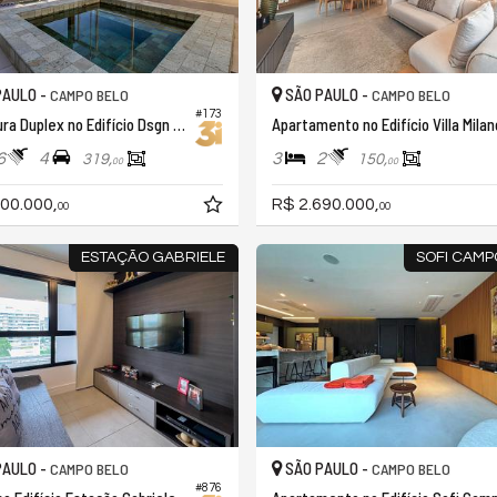
PAULO -
SÃO PAULO -
CAMPO BELO
CAMPO BELO
#173
Cobertura Duplex no Edifício Dsgn Campo Belo
Apartamento no Edifício Villa Milan
6
4
3
2
319,
150,
00
00
00.000,
R$ 2.690.000,
00
00
ESTAÇÃO GABRIELE
SOFI CAMP
PAULO -
SÃO PAULO -
CAMPO BELO
CAMPO BELO
#876