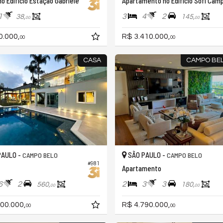
no Edifício Estação Gabriele
1
3
4
2
38,
145,
00
00
0.000,
R$ 3.410.000,
00
00
CASA
CAMPO BEL
PAULO -
SÃO PAULO -
CAMPO BELO
CAMPO BELO
#981
Apartamento
6
2
2
3
3
560,
180,
00
00
00.000,
R$ 4.790.000,
00
00