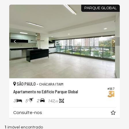
PARQUE GLOBAL
SÃO PAULO -
CHÁCARA ITAIM
#567
Apartamento no Edifício Parque Global
3
5
2
142,
00
Consulte-nos
1
imóvel encontrado