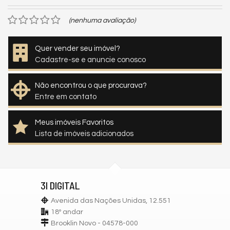
(nenhuma avaliação)
Quer vender seu imóvel?
Cadastre-se e anuncie conosco
Não encontrou o que procurava?
Entre em contato
Meus imóveis Favoritos
Lista de imóveis adicionados
3I DIGITAL
Avenida das Nações Unidas, 12.551
18º andar
Brooklin Novo - 04578-000