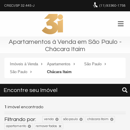
CRECI/SP 32.445-J
(11)
93360-1758
Apartamentos à Venda em São Paulo -
Chácara Itaim
Imóveis à Venda
Apartamentos
São Paulo
São Paulo
Chácara Itaim
Encontre seu Imóvel
1
imóvel encontrado
Filtrando por:
venda
são paulo
chácara itaim
apartamento
remover todos