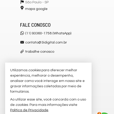
São Paulo -
SP
mapa google
FALE CONOSCO
(11) 93360-1758 (WhatsApp)
contato@3idigital.com.br
trabalhe conosco
Utilizamos
cookies
para oferecer melhor
VEJA MAIS
experiência, melhorar o desempenho,
receba nosso newsletter
analisar como você interage em nosso site e
gravar informações coletadas por meio de
cadastre seu imóvel
formulários.
imóveis favoritos
Ao utilizar esse site, você concorda com o uso
de
cookies
. Para mais informações visite
mapa de imóveis
Política de Privacidade
.