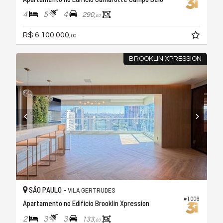
4
5
4
290,
00
R$ 6.100.000,
00
BROOKLIN XPRESSION
SÃO PAULO -
VILA GERTRUDES
#1.006
Apartamento no Edifício Brooklin Xpression
2
3
3
133,
00