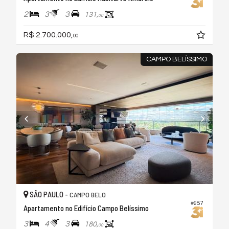
2
3
3
131,
00
R$ 2.700.000,
00
CAMPO BELÍSSIMO
SÃO PAULO -
CAMPO BELO
#957
Apartamento no Edifício Campo Belíssimo
3
4
3
180,
00