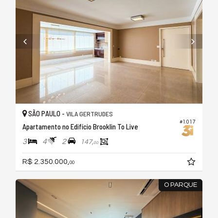
SÃO PAULO -
VILA GERTRUDES
#1.017
Apartamento no Edifício Brooklin To Live
3
4
2
147,
00
R$ 2.350.000,
00
O PARQUE