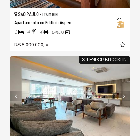
SÃO PAULO -
ITAIM BIBI
#991
Apartamento no Edifício Aspen
3
4
4
249,
73
R$ 8.000.000,
00
SPLENDOR BROOKLIN