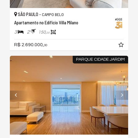
SÃO PAULO -
CAMPO BELO
#968
Apartamento no Edifício Villa Milano
3
2
150,
00
R$ 2.690.000,
00
PARQUE CIDADE JARDIM