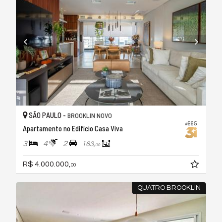
SÃO PAULO -
BROOKLIN NOVO
#965
Apartamento no Edifício Casa Viva
3
4
2
163,
00
R$ 4.000.000,
00
QUATRO BROOKLIN