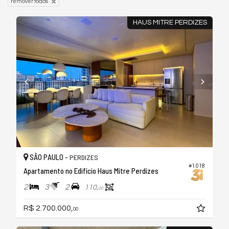
remover todos
HAUS MITRE PERDIZES
SÃO PAULO -
PERDIZES
#1.018
Apartamento no Edifício Haus Mitre Perdizes
2
3
2
110,
00
R$ 2.700.000,
00