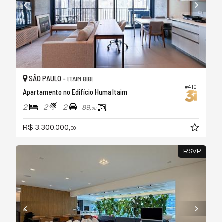
SÃO PAULO -
ITAIM BIBI
#410
Apartamento no Edifício Huma Itaim
2
2
2
89,
00
R$ 3.300.000,
00
RSVP