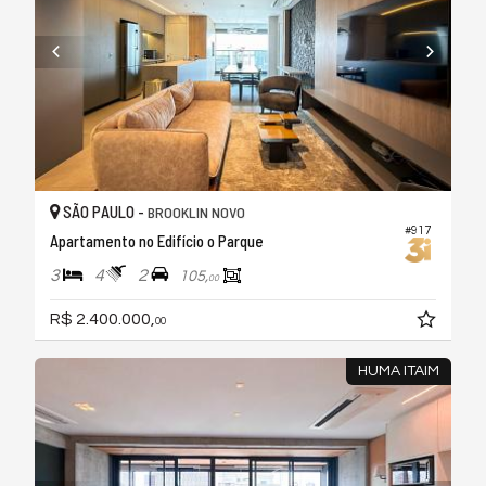
SÃO PAULO -
BROOKLIN NOVO
#917
Apartamento no Edifício o Parque
3
4
2
105,
00
R$ 2.400.000,
00
HUMA ITAIM