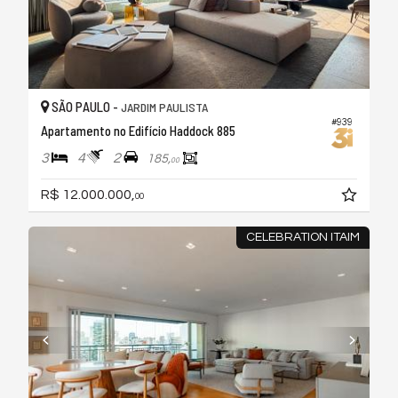
SÃO PAULO -
JARDIM PAULISTA
#939
Apartamento no Edifício Haddock 885
3
4
2
185,
00
R$ 12.000.000,
00
CELEBRATION ITAIM