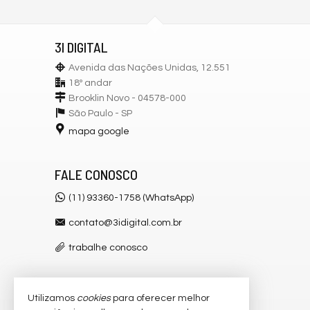
3I DIGITAL
Avenida das Nações Unidas, 12.551
18º andar
Brooklin Novo - 04578-000
São Paulo -
SP
mapa google
FALE CONOSCO
(11) 93360-1758 (WhatsApp)
contato@3idigital.com.br
trabalhe conosco
Utilizamos
cookies
para oferecer melhor
VEJA MAIS