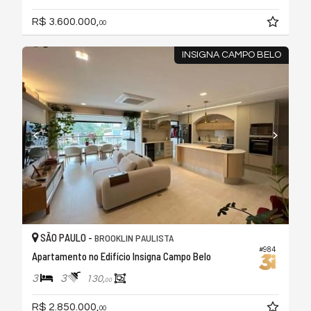
R$ 3.600.000,
00
INSIGNA CAMPO BELO
SÃO PAULO -
BROOKLIN PAULISTA
#984
Apartamento no Edifício Insigna Campo Belo
3
3
130,
00
R$ 2.850.000,
00