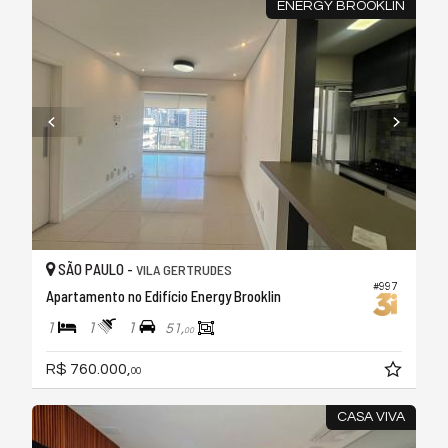
ENERGY BROOKLIN
SÃO PAULO -
VILA GERTRUDES
#997
Apartamento no Edifício Energy Brooklin
1
1
1
51,
00
R$ 760.000,
00
CASA VIVA