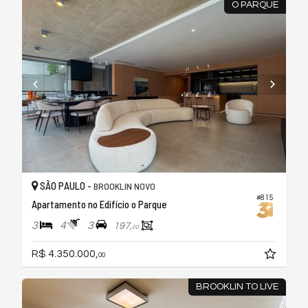
O PARQUE
SÃO PAULO -
BROOKLIN NOVO
#815
Apartamento no Edifício o Parque
3
4
3
197,
00
R$ 4.350.000,
00
BROOKLIN TO LIVE