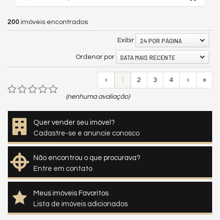
200
imóveis encontrados
24 POR PÁGINA
Exibir
DATA MAIS RECENTE
Ordenar por
‹
1
2
3
4
›
»
(nenhuma avaliação)
Quer vender seu imóvel?
Cadastre-se e anuncie conosco
Não encontrou o que procurava?
Entre em contato
Meus imóveis Favoritos
Lista de imóveis adicionados