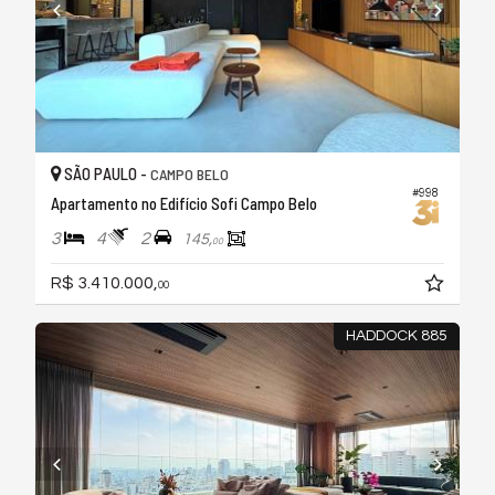
SÃO PAULO -
CAMPO BELO
#998
Apartamento no Edifício Sofi Campo Belo
3
4
2
145,
00
R$ 3.410.000,
00
HADDOCK 885