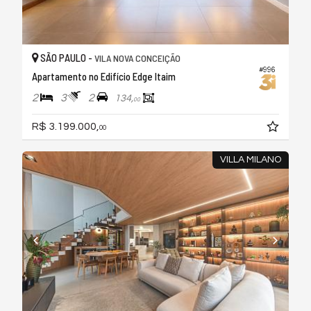
SÃO PAULO -
VILA NOVA CONCEIÇÃO
#996
Apartamento no Edifício Edge Itaim
2
3
2
134,
00
R$ 3.199.000,
00
VILLA MILANO