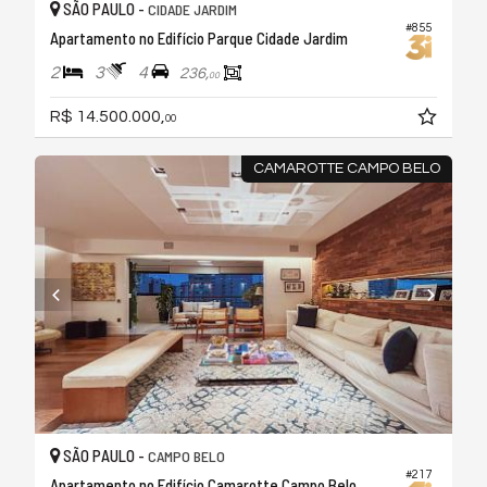
SÃO PAULO -
CIDADE JARDIM
#855
Apartamento no Edifício Parque Cidade Jardim
2
3
4
236,
00
R$ 14.500.000,
00
CAMAROTTE CAMPO BELO
SÃO PAULO -
CAMPO BELO
#217
Apartamento no Edifício Camarotte Campo Belo