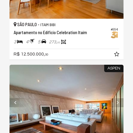
SÃO PAULO -
ITAIM BIBI
#994
Apartamento no Edifício Celebration Itaim
3
4
5
273,
00
R$ 12.500.000,
00
ASPEN