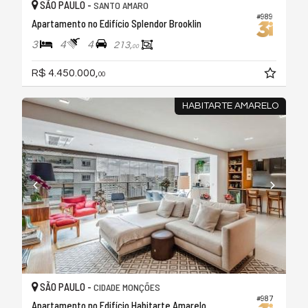
SÃO PAULO -
SANTO AMARO
#989
Apartamento no Edifício Splendor Brooklin
3
4
4
213,
00
R$ 4.450.000,
00
HABITARTE AMARELO
SÃO PAULO -
CIDADE MONÇÕES
#987
Apartamento no Edifício Habitarte Amarelo