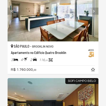
SÃO PAULO -
BROOKLIN NOVO
#999
Apartamento no Edifício Quatro Brooklin
3
4
2
116,
00
R$ 1.760.000,
00
SOFI CAMPO BELO