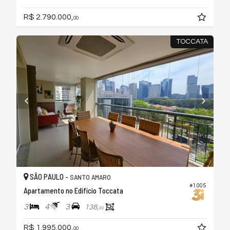
R$ 2.790.000,
00
TOCCATA
SÃO PAULO -
SANTO AMARO
#1.005
Apartamento no Edifício Toccata
3
4
3
138,
00
R$ 1.995.000,
00