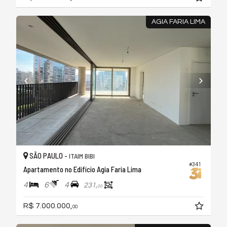
AGIA FARIA LIMA
SÃO PAULO -
ITAIM BIBI
#341
Apartamento no Edifício Agia Faria Lima
4
6
4
231,
00
R$ 7.000.000,
00