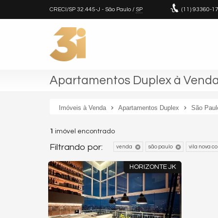
CRECI/SP 32.445-J
- São Paulo /
SP
(11)
93360-1
Apartamentos Duplex à Venda 
Imóveis à Venda
Apartamentos Duplex
São Paul
1
imóvel encontrado
Filtrando por:
venda
são paulo
vila nova c
HORIZONTE JK