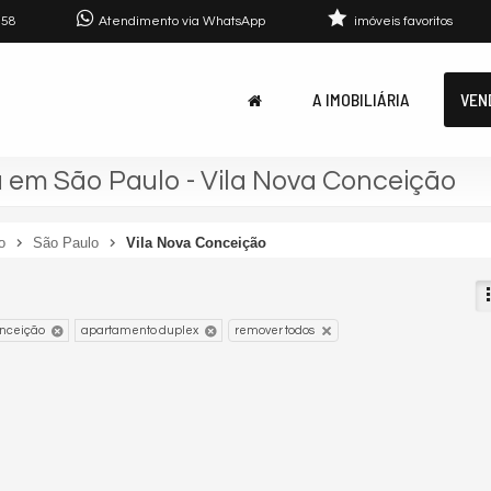
758
Atendimento via WhatsApp
imóveis favoritos
A IMOBILIÁRIA
VEN
em São Paulo - Vila Nova Conceição
o
São Paulo
Vila Nova Conceição
onceição
apartamento duplex
remover todos