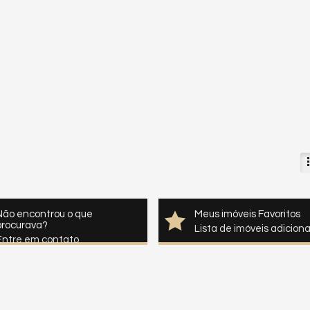
Não encontrou o que
Meus imóveis Favoritos
procurava?
Lista de imóveis adicion
Entre em contato