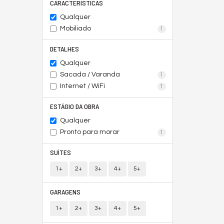
CARACTERÍSTICAS
Qualquer
Mobiliado
1
DETALHES
Qualquer
Sacada / Varanda
1
Internet / WiFi
1
ESTÁGIO DA OBRA
Qualquer
Pronto para morar
1
SUÍTES
1+
2+
3+
4+
5+
GARAGENS
1+
2+
3+
4+
5+