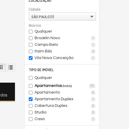
LOCALIZAÇÃO
Cidade
SÃO PAULO (1)
Bairros
Qualquer
Brooklin Novo
1
Campo Belo
1
Itaim Bibi
3
Vila Nova Conceição
1
TIPO DE IMÓVEL
Qualquer
Apartamentos
11
(todos)
Apartamento
5
ados
Apartamento Duplex
1
Cobertura Duplex
2
Studio
3
Casa
1