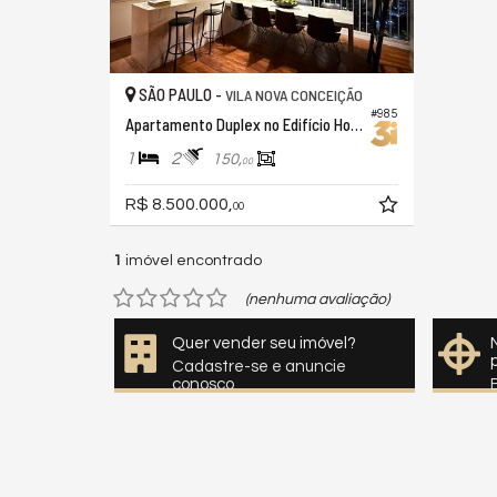
SÃO PAULO -
VILA NOVA CONCEIÇÃO
#985
Apartamento Duplex no Edifício Horizonte Jk
1
2
150,
00
R$ 8.500.000,
00
1
imóvel encontrado
(nenhuma avaliação)
Quer vender seu imóvel?
Cadastre-se e anuncie
conosco