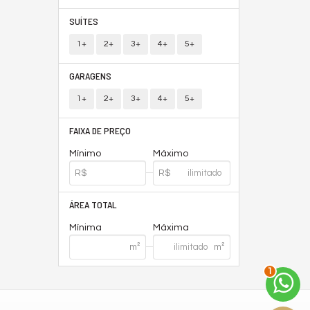
SUÍTES
1+
2+
3+
4+
5+
GARAGENS
1+
2+
3+
4+
5+
FAIXA DE PREÇO
Mínimo
Máximo
ÁREA TOTAL
Mínima
Máxima
1