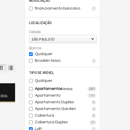
NEGOCIAÇÃO
financiamento bancário
1
LOCALIZAÇÃO
Cidade
SÃO PAULO (1)
Bairros
Qualquer
Brooklin Novo
1
TIPO DE IMÓVEL
Qualquer
Apartamentos
280
(todos)
Apartamento
199
ados
Apartamento Duplex
6
Apartamento Garden
3
Cobertura
8
Cobertura Duplex
26
Loft
1