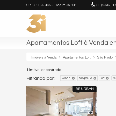
CRECI/SP 32.445-J
- São Paulo /
SP
(11)
93360-1
Apartamentos Loft à Venda em
Imóveis à Venda
Apartamentos Loft
São Paulo
1
imóvel encontrado
Filtrando por:
venda
são paulo
loft
re
BE URBAN