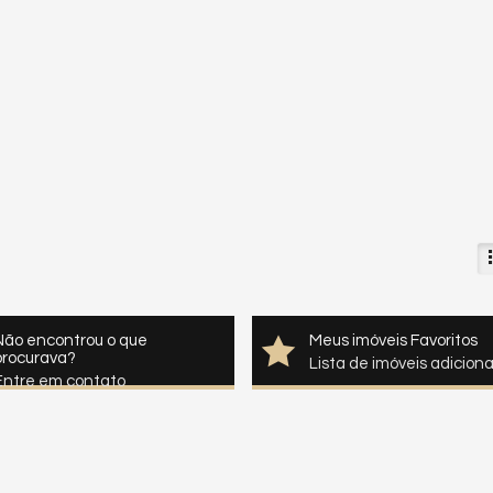
Não encontrou o que
Meus imóveis Favoritos
procurava?
Lista de imóveis adicion
Entre em contato