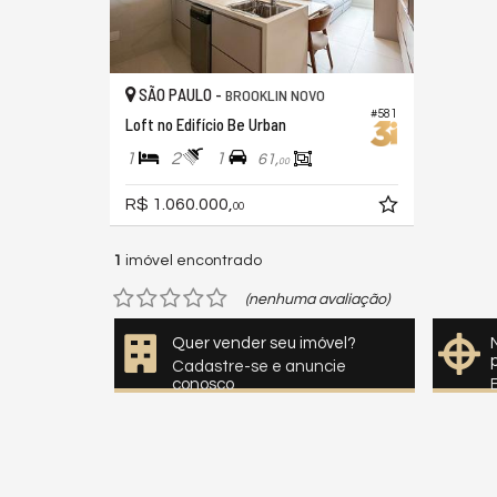
SÃO PAULO -
BROOKLIN NOVO
#581
Loft no Edifício Be Urban
1
2
1
61,
00
R$ 1.060.000,
00
1
imóvel encontrado
(nenhuma avaliação)
Quer vender seu imóvel?
Cadastre-se e anuncie
conosco