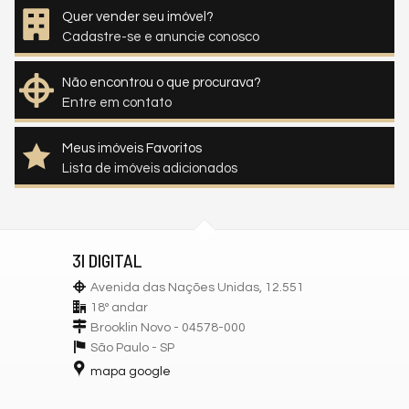
Quer vender seu imóvel?
Cadastre-se e anuncie conosco
Não encontrou o que procurava?
Entre em contato
Meus imóveis Favoritos
Lista de imóveis adicionados
3I DIGITAL
Avenida das Nações Unidas, 12.551
18º andar
Brooklin Novo - 04578-000
São Paulo -
SP
mapa google