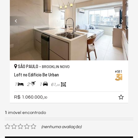
SÃO PAULO -
BROOKLIN NOVO
#581
Loft no Edifício Be Urban
1
2
1
61,
00
R$ 1.060.000,
00
1
imóvel encontrado
(nenhuma avaliação)