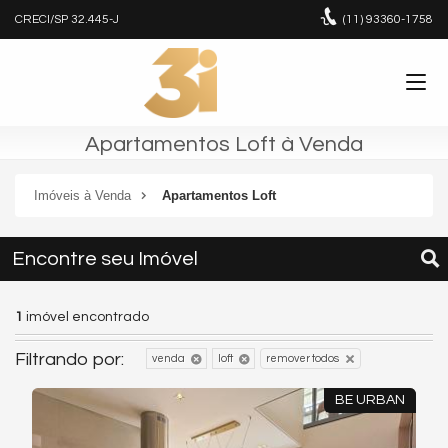
CRECI/SP 32.445-J
(11)
93360-1758
Apartamentos Loft à Venda
Imóveis à Venda
Apartamentos Loft
Encontre seu Imóvel
1
imóvel encontrado
Filtrando por:
venda
loft
remover todos
BE URBAN