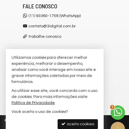
FALE CONOSCO
(11) 93360-1758 (WhatsApp)
contato@3idigital.com.br
trabalhe conosco
Utilizamos
cookies
para oferecer melhor
VEJA MAIS
experiência, melhorar o desempenho,
receba nosso newsletter
analisar como você interage em nosso site e
gravar informações coletadas por meio de
cadastre seu imóvel
formulários.
imóveis favoritos
Ao utilizar esse site, você concorda com o uso
de
cookies
. Para mais informações visite
mapa de imóveis
Política de Privacidade
.
1
Você aceita o uso de
cookies
?
©
2026
CRECI/SP 32.445-J
Política de Privacidade
aceito cookies