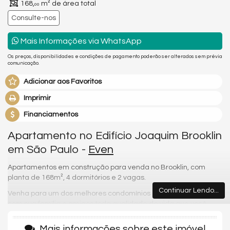
168,
m² de área total
00
Consulte-nos
Mais Informações via WhatsApp
Os preços, disponibilidades e condições de pagamento poderão ser alterados sem prévia
comunicação.
Adicionar aos Favoritos
Imprimir
Financiamentos
Apartamento no Edifício Joaquim Brooklin
em São Paulo -
Even
Apartamentos em construção para venda no Brooklin, com
planta de 168m², 4 dormitórios e 2 vagas.
Continuar Lendo...
Venha para um dos melhores condomínios da região e desfrute
com sua família e amigos toda qualidade de vida que você
merece. Possui piscina, academia, espaço gourmet,
playground, minimercado e brinquedoteca.
Mais informações sobre este imóvel