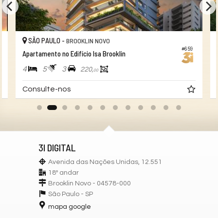
SÃO PAULO -
BROOKLIN NOVO
#659
Apartamento no Edifício Isa Brooklin
4
5
3
220,
00
Consulte-nos
3I DIGITAL
Avenida das Nações Unidas, 12.551
18º andar
Brooklin Novo - 04578-000
São Paulo -
SP
mapa google