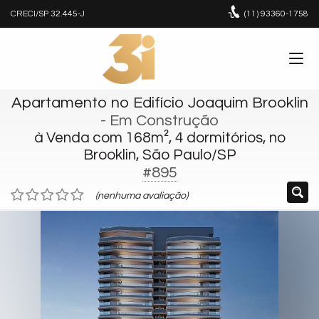
CRECI/SP 32.445-J
(11)
93360-1758
Apartamento no Edifício Joaquim Brooklin
- Em Construção
à Venda com 168m², 4 dormitórios, no
Brooklin, São Paulo/SP
#895
(nenhuma avaliação)