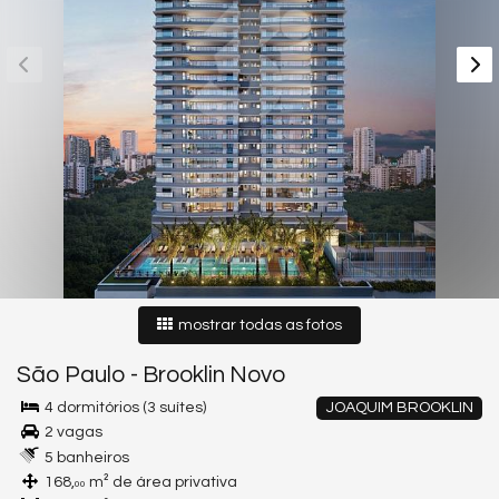
mostrar todas as fotos
São Paulo
-
Brooklin Novo
4 dormitórios (3 suítes)
JOAQUIM BROOKLIN
2 vagas
5 banheiros
168,
m² de área privativa
00