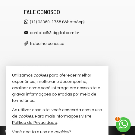
FALE CONOSCO
(11) 93360-1758 (WhatsApp)
contato@3idigital.com.br
trabalhe conosco
VEJA MAIS
Utilizamos
cookies
para oferecer melhor
receba nosso newsletter
experiência, melhorar o desempenho,
analisar como você interage em nosso site e
cadastre seu imóvel
gravar informações coletadas por meio de
imóveis favoritos
formulários.
Ao utilizar esse site, você concorda com o uso
2
mapa de imóveis
de
cookies
. Para mais informações visite
Política de Privacidade
.
©
2026
CRECI/SP 32.445-J
Política de Privacidade
Você aceita o uso de
cookies
?