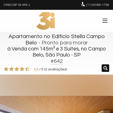
CRECI/SP 32.445-J
(11)
93360-1758
Apartamento no Edifício Stella Campo
Belo
- Pronto para morar
à Venda com 145m² e 3 Suítes, no Campo
Belo, São Paulo - SP
#642
4,5
/
5
(
2
avaliações)