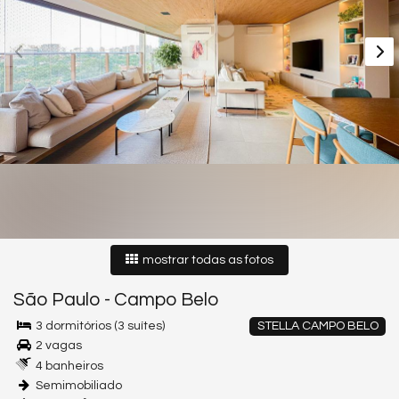
mostrar todas as fotos
São Paulo
-
Campo Belo
3 dormitórios (3 suítes)
STELLA CAMPO BELO
2 vagas
4 banheiros
Semimobiliado