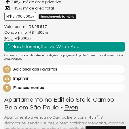
145,
m² de área privativa
00
145,
m² de área total
00
R$ 3.700.000,
financiamento bancário
00
Valor por m²: R$ 25.517,
24
Condomínio: R$ 1.800,
00
IPTU
: R$ 800,
00
Mais Informações via WhatsApp
Os preços, disponibilidades e condições de pagamento poderão ser alterados sem prévia
comunicação.
Adicionar aos Favoritos
Imprimir
Financiamentos
Apartamento no Edifício Stella Campo
Belo em São Paulo -
Even
Apartamento à venda no Campo Belo, com 145m², 3
dormitórios, sendo 3 suítes, closet, cozinha americana, varanda