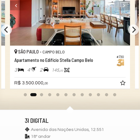
Brinquedoteca
Câmeras de Segurança
Elevador
Pìscina Térmica
SÃO PAULO -
CAMPO BELO
#730
Apartamento no Edifício Stella Campo Belo
3
4
2
145,
00
R$ 3.500.000,
00
3I DIGITAL
Avenida das Nações Unidas, 12.551
18º andar