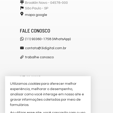
Brooklin Novo - 04578-000
São Paulo -
SP
mapa google
FALE CONOSCO
(11) 93360-1758 (WhatsApp)
contato@3idigital.com.br
trabalhe conosco
VEJA MAIS
Utilizamos
cookies
para oferecer melhor
receba nosso newsletter
experiência, melhorar o desempenho,
analisar como você interage em nosso site e
cadastre seu imóvel
gravar informações coletadas por meio de
imóveis favoritos
formulários.
Ao utilizar esse site, você concorda com o uso