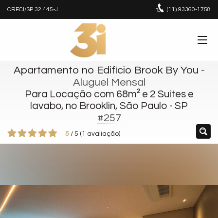
CRECI/SP 32.445-J
(11)
93360-1758
Apartamento no Edifício Brook By You
-
Aluguel Mensal
Para Locação com 68m² e 2 Suítes e
lavabo, no Brooklin, São Paulo - SP
#257
5
/
5
(
1
avaliação)