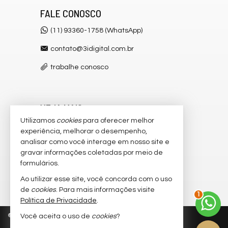
FALE CONOSCO
(11) 93360-1758 (WhatsApp)
contato@3idigital.com.br
trabalhe conosco
VEJA MAIS
Utilizamos
cookies
para oferecer melhor
receba nosso newsletter
experiência, melhorar o desempenho,
analisar como você interage em nosso site e
cadastre seu imóvel
gravar informações coletadas por meio de
imóveis favoritos
formulários.
Ao utilizar esse site, você concorda com o uso
mapa de imóveis
2
de
cookies
. Para mais informações visite
Política de Privacidade
.
©
2026
CRECI/SP 32.445-J
Política de Privacidade
Você aceita o uso de
cookies
?