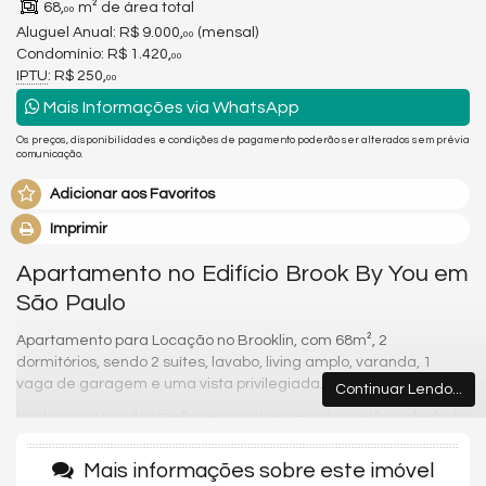
68,
m² de área total
00
Aluguel Anual:
R$ 9.000,
(mensal)
00
Condomínio: R$ 1.420,
00
IPTU
: R$ 250,
00
Mais Informações via WhatsApp
Os preços, disponibilidades e condições de pagamento poderão ser alterados sem prévia
comunicação.
Adicionar aos Favoritos
Imprimir
Apartamento no Edifício Brook By You em
São Paulo
Apartamento para Locação no Brooklin, com 68m², 2
dormitórios, sendo 2 suítes, lavabo, living amplo, varanda, 1
vaga de garagem e uma vista privilegiada.
Continuar Lendo...
Venha para um dos melhores condomínios da região e desfrute
com sua família e amigos toda qualidade de vida que você
merece. O condomínio possui 1 vaga de garagem, piscina,
Mais informações sobre este imóvel
salão de festas, sala de jogos, playground, academia, sauna e