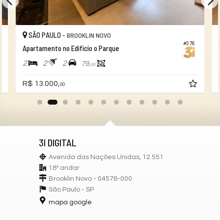
Mini Mercado
Lavanderia Coletiva
Solarium
SÃO PAULO -
BROOKLIN NOVO
Hall Decorado e Mobiliado
RoofTop
#976
Apartamento no Edifício o Parque
Lounge
2
2
2
79,
00
R$ 13.000,
00
3I DIGITAL
Avenida das Nações Unidas, 12.551
18º andar
Brooklin Novo - 04578-000
São Paulo -
SP
mapa google