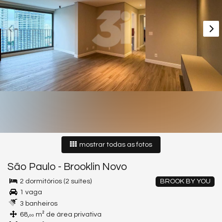
mostrar todas as fotos
São Paulo
-
Brooklin Novo
2 dormitórios (2 suítes)
BROOK BY YOU
1 vaga
3 banheiros
68,
m² de área privativa
00