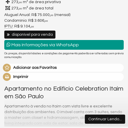
273,
m² de área privativa
00
273,
m² de área total
00
Aluguel Anual:
R$ 75.000,
(mensal)
00
Condomínio: R$ 3.606,
00
IPTU
: R$ 9.104,
00
disponível para venda
Mais Informações via WhatsApp
Os preços, disponibilidades e condições de pagamento poderão ser alterados sem prévia
comunicação.
Adicionar aos Favoritos
Imprimir
Apartamento no Edifício Celebration Itaim
em São Paulo
Apartamento à venda no Itaim com vista livre e excelente
distribuição dos ambientes. O imóvel conta com 3 suítes, sendo
a master com closet e hidromassagem, além de um amplo
Continuar Lendo...
living integrado com sala de estar, sala de TV e sala de jantar.