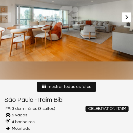
mostrar todas as fotos
São Paulo
-
Itaim Bibi
3 dormitórios (3 suítes)
CELEBRATION ITAIM
5 vagas
4 banheiros
Mobiliado