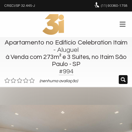
CRECI/SP 32.445-J
(11)
93360-1758
Apartamento no Edifício Celebration Itaim
- Aluguel
à Venda com 273m² e 3 Suítes, no Itaim São
Paulo - SP
#994
(nenhuma avaliação)