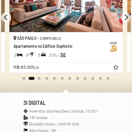
SÃO PAULO -
CAMPO BELO
#328
Apartamento no Edifício Sophistic
3
6
5
370,
00
R$ 65.000,
00
3I DIGITAL
Avenida das Nações Unidas, 12.551
18º andar
Brooklin Novo - 04578-000
São Paulo -
SP