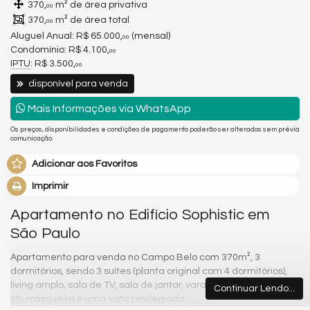
370,
m² de área privativa
00
370,
m² de área total
00
Aluguel Anual:
R$ 65.000,
(mensal)
00
Condomínio: R$ 4.100,
00
IPTU
: R$ 3.500,
00
disponível para venda
Mais Informações via WhatsApp
Os preços, disponibilidades e condições de pagamento poderão ser alterados sem prévia
comunicação.
Adicionar aos Favoritos
Imprimir
Apartamento no Edifício Sophistic em
São Paulo
Apartamento para venda no Campo Belo com 370m², 3
dormitórios, sendo 3 suítes (planta original com 4 dormitórios),
living amplo, sala de TV, sala de jantar, varanda gourmet com
Continuar Lendo...
churrasqueira e uma vista privilegiada.