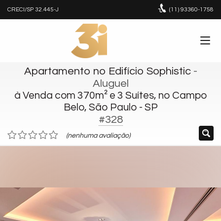
CRECI/SP 32.445-J
(11)
93360-1758
Apartamento no Edifício Sophistic
-
Aluguel
à Venda com 370m² e 3 Suítes, no Campo
Belo, São Paulo - SP
#328
(nenhuma avaliação)