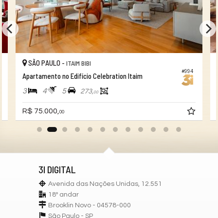
Sala de Jogos
Salão de Festas
Piscina
Quadra Esportiva
Espaço Gourmet
Espaço Fitness
Portaria 24h
SÃO PAULO -
ITAIM BIBI
Playground
#994
Brinquedoteca
Apartamento no Edifício Celebration Itaim
Piscina Infantil
3
4
5
Câmeras de Segurança
273,
00
Depósito
Quadra de Tênis
R$ 75.000,
00
Solarium
Pìscina Térmica
3I DIGITAL
Avenida das Nações Unidas, 12.551
18º andar
Brooklin Novo - 04578-000
São Paulo -
SP