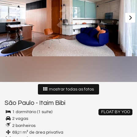
mostrar todas as fotos
São Paulo
-
Itaim Bibi
1 dormitório (1 suíte)
FLOAT BY YOO
2 vagas
2 banheiros
69,
m² de área privativa
21