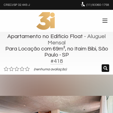
CRECI/SP 32.445-J
(11)
93360-1758
Apartamento no Edifício Float
- Aluguel
Mensal
Para Locação com 69m², no Itaim Bibi, São
Paulo - SP
#418
(nenhuma avaliação)