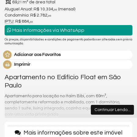
69,
m² de área total
21
Aluguel Anual:
R$ 10.334,
(mensal)
00
Condomínio: R$ 2.782,
00
IPTU
: R$ 884,
00
Mais Informações via WhatsApp
Os preços, disponibilidades e condições de pagamento poderão ser alterados sem prévia
comunicação.
Adicionar aos Favoritos
Imprimir
Apartamento no Edifício Float em São
Paulo
Apartamento para locação no Itaim Bibi, com 69m²,
completamente reformado e mobiliado, com 1 dormitório,
sendo 1 suíte, living integrado, cozinha equipada e varanda
Continuar Lendo...
com uma vista privilegiada.
Venha para um dos melhores condomínios da região e desfrute
Mais informações sobre este imóvel
com sua família e amigos toda qualidade de vida que você