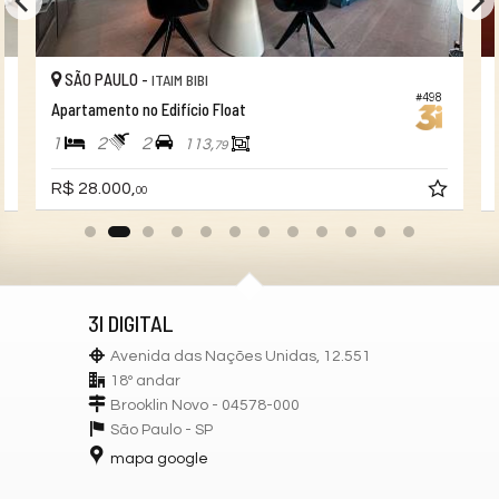
SÃO PAULO -
ITAIM BIBI
#498
Apartamento no Edifício Float
1
2
2
113,
79
R$ 28.000,
00
3I DIGITAL
Avenida das Nações Unidas, 12.551
18º andar
Brooklin Novo - 04578-000
São Paulo -
SP
mapa google