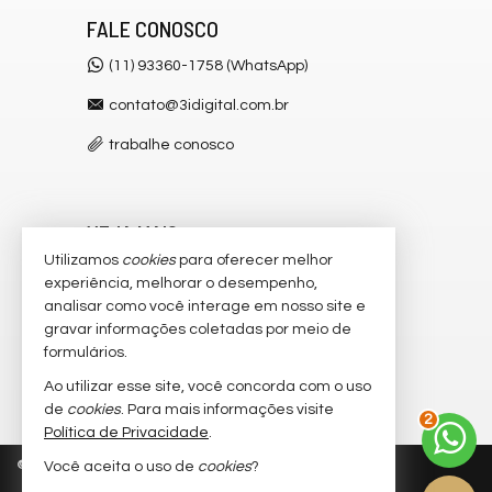
FALE CONOSCO
(11) 93360-1758 (WhatsApp)
contato@3idigital.com.br
trabalhe conosco
VEJA MAIS
Utilizamos
cookies
para oferecer melhor
receba nosso newsletter
experiência, melhorar o desempenho,
analisar como você interage em nosso site e
cadastre seu imóvel
gravar informações coletadas por meio de
imóveis favoritos
formulários.
Ao utilizar esse site, você concorda com o uso
2
mapa de imóveis
de
cookies
. Para mais informações visite
Política de Privacidade
.
©
2026
CRECI/SP 32.445-J
Política de Privacidade
Você aceita o uso de
cookies
?