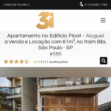
CRECI/SP 32.445-J
(11)
93360-1758
Apartamento no Edifício Float
- Aluguel
à Venda e Locação com 61m², no Itaim Bibi,
São Paulo - SP
#585
4,8
/
5
(
11
avaliações)