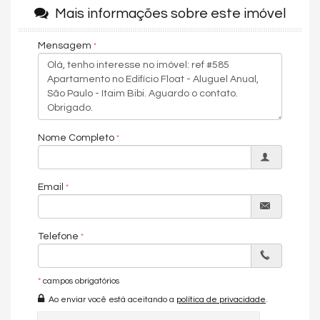
com sua família e amigos toda qualidade de vida que você
Mais informações sobre este imóvel
merece. Possui 2 vagas de garagem, piscina, academia, sala
de jogos, salão de festas, infra para veículos elétricos, lounge,
Mensagem
bicicletário, piscina coberta, lavanderia coletiva, espaço
gourmet e segurança com monitoramento 24 horas.
O imóvel fica localizado no bairro da Vila Olímpia em São Paulo.
Próximo a pontos de interesse do bairro, como DeRose Method
Vila Olímpia, Insper, Universidade Anhembi-Morumbi, Shopping
Vila Olímpia, FMU e Colégio da Companhia de Maria.
Nome Completo
Condições de pagamento: À vista ou financiamento.
Agende uma visita e vivencie uma experiência única!
Email
Características do Imóvel
Living
Sacada / Varanda
Telefone
Sala de Estar
Cozinha
Decorado
Móveis Planejados
*
campos obrigatórios
Características do Empreendimento
Ao enviar você está aceitando a
política de privacidade
.
Salão de Festas