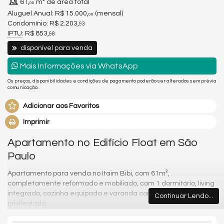
61,
m² de área total
00
Aluguel Anual:
R$ 15.000,
(mensal)
00
Condomínio: R$ 2.203,
93
IPTU
: R$ 853,
98
disponível para venda
Mais Informações via WhatsApp
Os preços, disponibilidades e condições de pagamento poderão ser alterados sem prévia
comunicação.
Adicionar aos Favoritos
Imprimir
Apartamento no Edifício Float em São
Paulo
Apartamento para venda no Itaim Bibi, com 61m²,
completamente reformado e mobiliado, com 1 dormitório, living
integrado, cozinha equipada e varanda com uma vista
Continuar Lendo...
privilegiada.
Venha para um dos melhores condomínios da região e desfrute