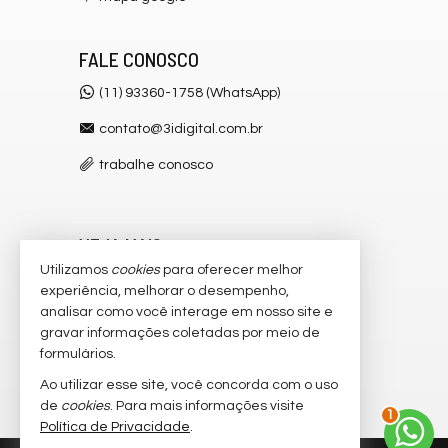
FALE CONOSCO
(11) 93360-1758 (WhatsApp)
contato@3idigital.com.br
trabalhe conosco
VEJA MAIS
Utilizamos
cookies
para oferecer melhor
receba nosso newsletter
experiência, melhorar o desempenho,
analisar como você interage em nosso site e
cadastre seu imóvel
gravar informações coletadas por meio de
imóveis favoritos
formulários.
Ao utilizar esse site, você concorda com o uso
2
mapa de imóveis
de
cookies
. Para mais informações visite
Política de Privacidade
.