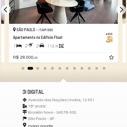
SÃO PAULO -
ITAIM BIBI
#498
Apartamento no Edifício Float
1
2
2
113,
79
R$ 28.000,
00
3I DIGITAL
Avenida das Nações Unidas, 12.551
18º andar
Brooklin Novo - 04578-000
São Paulo -
SP
mapa google