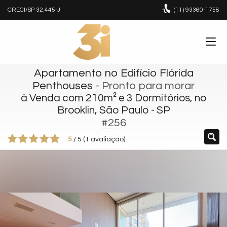
CRECI/SP 32.445-J
(11)
93360-1758
Apartamento no Edifício Flórida
Penthouses
- Pronto para morar
à Venda com 210m² e 3 Dormitórios, no
Brooklin, São Paulo - SP
#256
5
/
5
(
1
avaliação)