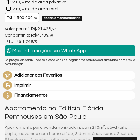
210,
m² de área privativa
00
210,
m² de área total
00
R$ 4.500.000,
financiamento bancário
00
Valor por m²: R$ 21.428,
57
Condomínio: R$ 4.739,
76
IPTU
: R$ 1.349,
73
Mais Informações via WhatsApp
Os preços, disponibilidades e condições de pagamento poderão ser alterados sem prévia
comunicação.
Adicionar aos Favoritos
Imprimir
Financiamentos
Apartamento no Edifício Flórida
Penthouses em São Paulo
Apartamento para venda no Brooklin, com 210m², pé-direito
duplo, mezanino com home office, 3 dormitórios, sendo 2 suítes,