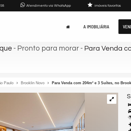
758
Atendimento via WhatsApp
imóveis favoritos
A IMOBILIÁRIA
VEN
rque
- Pronto para morar
-
Para Venda com
o Paulo
Brooklin Novo
Para Venda com 204m² e 3 Suítes, no Brook
S