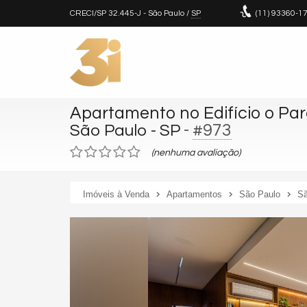
CRECI/SP 32.445-J
- São Paulo /
SP
(11)
93360-1
Apartamento no Edifício o Pa
-
#973
São Paulo - SP
(nenhuma avaliação)
Imóveis à Venda
Apartamentos
São Paulo
Sã