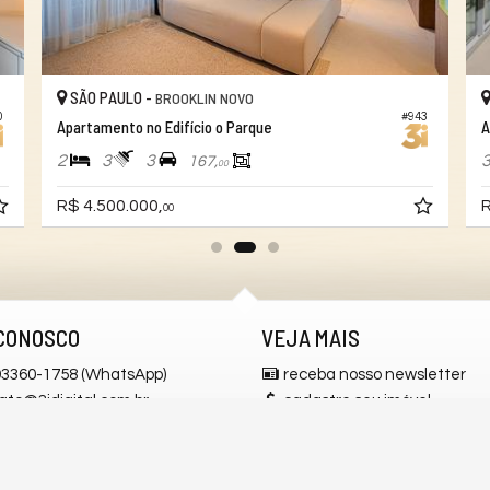
SÃO PAULO -
BROOKLIN NOVO
0
#943
Apartamento no Edifício o Parque
A
2
3
3
167,
00
R$ 4.500.000,
R
00
CONOSCO
VEJA MAIS
 93360-1758 (WhatsApp)
receba nosso newsletter
ato@3idigital.com.br
cadastre seu imóvel
alhe conosco
mapa de imóveis