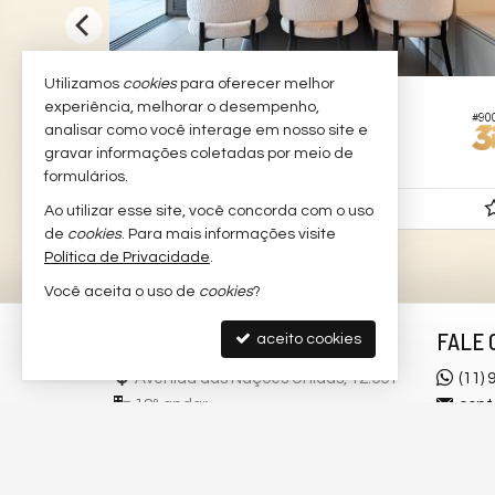
Utilizamos
cookies
para oferecer melhor
SÃO PAULO -
BROOKLIN NOVO
experiência, melhorar o desempenho,
#815
#90
Apartamento no Edifício o Parque
analisar como você interage em nosso site e
gravar informações coletadas por meio de
3
4
3
167,
00
formulários.
R$ 3.700.000,
Ao utilizar esse site, você concorda com o uso
00
de
cookies
. Para mais informações visite
Política de Privacidade
.
Você aceita o uso de
cookies
?
3I DIGITAL
FALE 
aceito cookies
Avenida das Nações Unidas, 12.551
(11)
18º andar
cont
Brooklin Novo - 04578-000
trab
São Paulo -
SP
mapa google