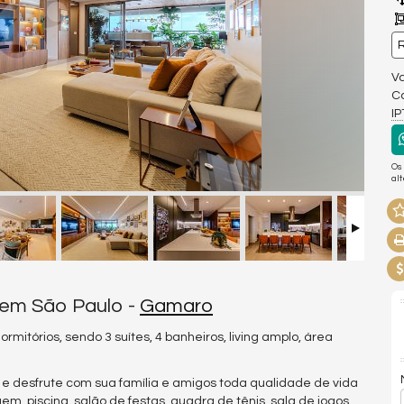
R
Va
Co
I
Os
al
 em São Paulo -
Gamaro
mitórios, sendo 3 suítes, 4 banheiros, living amplo, área
e desfrute com sua família e amigos toda qualidade de vida
, piscina, salão de festas, quadra de tênis, sala de jogos,