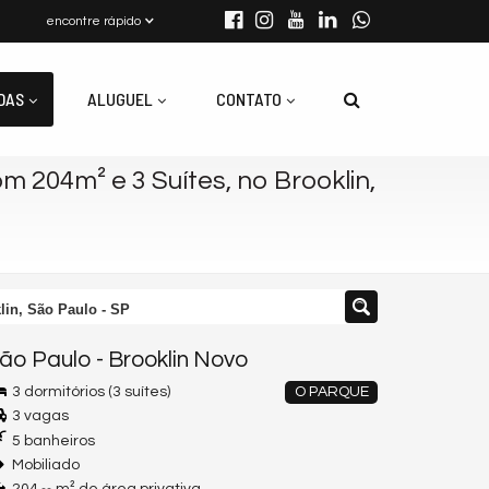
encontre rápido
DAS
ALUGUEL
CONTATO
 204m² e 3 Suítes, no Brooklin,
lin, São Paulo - SP
ão Paulo
-
Brooklin Novo
3 dormitórios (3 suítes)
O PARQUE
3 vagas
5 banheiros
Mobiliado