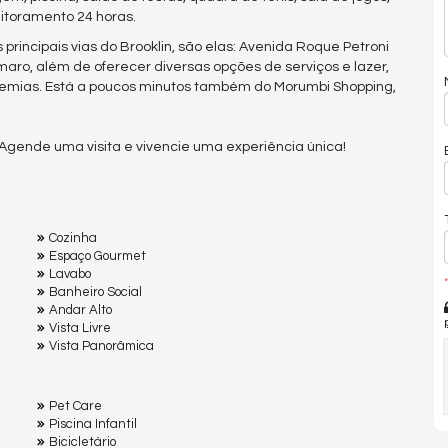
toramento 24 horas.
rincipais vias do Brooklin, são elas: Avenida Roque Petroni
aro, além de oferecer diversas opções de serviços e lazer,
demias. Está a poucos minutos também do Morumbi Shopping,
Agende uma visita e vivencie uma experiência única!
Cozinha
Espaço Gourmet
Lavabo
*
Banheiro Social
Andar Alto
Vista Livre
Vista Panorâmica
Pet Care
Piscina Infantil
Bicicletário