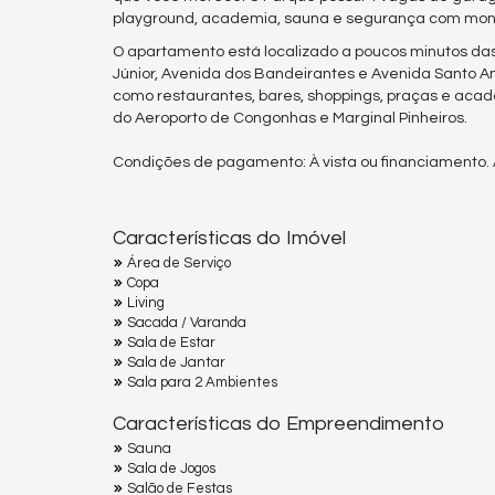
playground, academia, sauna e segurança com moni
O apartamento está localizado a poucos minutos das p
Júnior, Avenida dos Bandeirantes e Avenida Santo Am
como restaurantes, bares, shoppings, praças e aca
do Aeroporto de Congonhas e Marginal Pinheiros.
Condições de pagamento: À vista ou financiamento. 
Características do Imóvel
Área de Serviço
Copa
Living
Sacada / Varanda
Sala de Estar
Sala de Jantar
Sala para 2 Ambientes
Características do Empreendimento
Sauna
Sala de Jogos
Salão de Festas