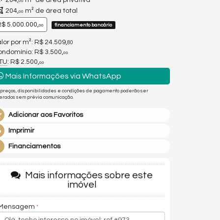
204,
m² de área privativa
00
204,
m² de área total
00
$ 5.000.000,
financiamento bancário
00
lor por m²: R$ 24.509,
80
ndomínio: R$ 3.500,
00
PTU
: R$ 2.500,
00
Mais Informações via WhatsApp
 preços, disponibilidades e condições de pagamento poderão ser
terados sem prévia comunicação.
Adicionar aos Favoritos
Imprimir
Financiamentos
Mais informações sobre este
imóvel
Mensagem