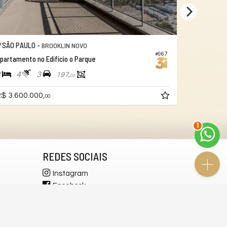
SÃO PAULO -
SÃO PAUL
BROOKLIN NOVO
#967
partamento no Edifício o Parque
Apartamento
3
4
3
3
4
197,
00
$ 3.600.000,
R$ 2.300.
00
2
REDES SOCIAIS
Instagram
Facebook
YouTube
LinkedIn
WhatsApp